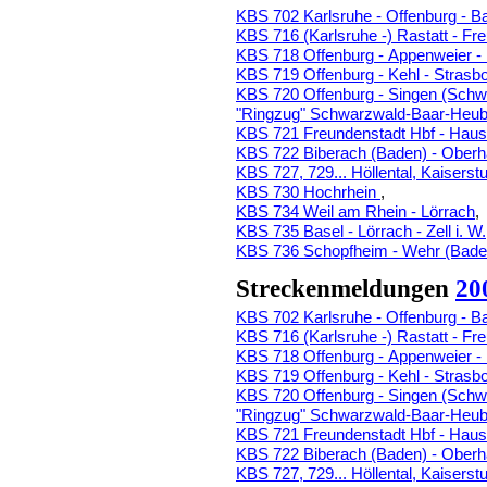
KBS 702 Karlsruhe - Offenburg - B
KBS 716 (Karlsruhe -) Rastatt - Fr
KBS 718 Offenburg - Appenweier -
KBS 719 Offenburg - Kehl - Strasb
KBS 720 Offenburg - Singen (Sch
"Ringzug" Schwarzwald-Baar-Heube
KBS 721 Freundenstadt Hbf - Haus
KBS 722 Biberach (Baden) - Ober
KBS 727, 729... Höllental, Kaiserstu
KBS 730 Hochrhein
,
KBS 734 Weil am Rhein - Lörrach
,
KBS 735 Basel - Lörrach - Zell i. W.
KBS 736 Schopfheim - Wehr (Bade
Streckenmeldungen
20
KBS 702 Karlsruhe - Offenburg - B
KBS 716 (Karlsruhe -) Rastatt - Fr
KBS 718 Offenburg - Appenweier -
KBS 719 Offenburg - Kehl - Strasb
KBS 720 Offenburg - Singen (Sch
"Ringzug" Schwarzwald-Baar-Heube
KBS 721 Freundenstadt Hbf - Haus
KBS 722 Biberach (Baden) - Ober
KBS 727, 729... Höllental, Kaiserstu