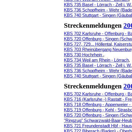
KBS 735 Basel - Lörrach - Zell i. W.
KBS 736 Schopfheim - Wehr (Bade
KBS 740 Stuttgart - Singen (Gäuba
Streckenmeldungen
20
KBS 702 Karlsruhe - Offenburg - B
KBS 720 Offenburg - Singen (Sch
KBS 727, 729... Höllental, Kaiserstu
KBS 703 Rheinübergang Neuenbur
KBS 730 Hochrhein
,
KBS 734 Weil am Rhein - Lörrach
,
KBS 735 Basel - Lörrach - Zell i. W.
KBS 736 Schopfheim - Wehr (Bade
KBS 740 Stuttgart - Singen (Gäuba
Streckenmeldungen
20
KBS 702 Karlsruhe - Offenburg - B
KBS 716 (Karlsruhe -) Rastatt - Fr
KBS 718 Offenburg - Appenweier -
KBS 719 Offenburg - Kehl - Strasb
KBS 720 Offenburg - Singen (Sch
"Ringzug" Schwarzwald-Baar-Heube
KBS 721 Freundenstadt Hbf - Haus
KBS 722 Biberach (Baden) - Ober