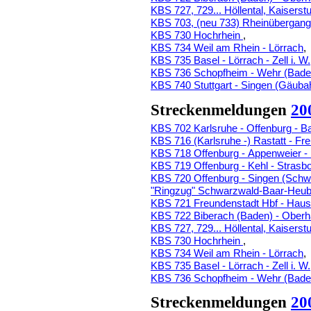
KBS 727, 729... Höllental, Kaiserstu
KBS 703, (neu 733) Rheinübergan
KBS 730 Hochrhein
,
KBS 734 Weil am Rhein - Lörrach
,
KBS 735 Basel - Lörrach - Zell i. W.
KBS 736 Schopfheim - Wehr (Bade
KBS 740 Stuttgart - Singen (Gäuba
Streckenmeldungen
20
KBS 702 Karlsruhe - Offenburg - B
KBS 716 (Karlsruhe -) Rastatt - Fr
KBS 718 Offenburg - Appenweier -
KBS 719 Offenburg - Kehl - Strasb
KBS 720 Offenburg - Singen (Sch
"Ringzug" Schwarzwald-Baar-Heube
KBS 721 Freundenstadt Hbf - Haus
KBS 722 Biberach (Baden) - Ober
KBS 727, 729... Höllental, Kaiserstu
KBS 730 Hochrhein
,
KBS 734 Weil am Rhein - Lörrach
,
KBS 735 Basel - Lörrach - Zell i. W.
KBS 736 Schopfheim - Wehr (Bade
Streckenmeldungen
20