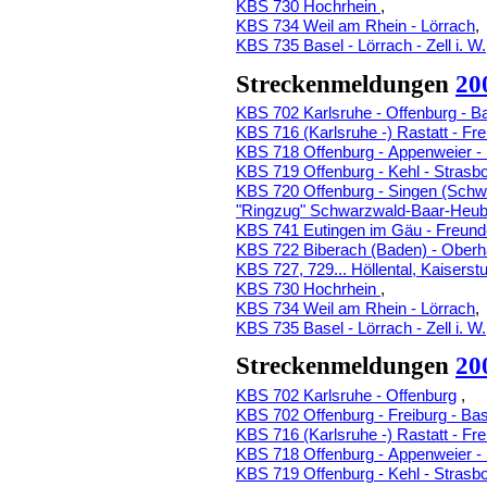
KBS 730 Hochrhein
,
KBS 734 Weil am Rhein - Lörrach
,
KBS 735 Basel - Lörrach - Zell i. W.
Streckenmeldungen
20
KBS 702 Karlsruhe - Offenburg - B
KBS 716 (Karlsruhe -) Rastatt - Fr
KBS 718 Offenburg - Appenweier -
KBS 719 Offenburg - Kehl - Strasb
KBS 720 Offenburg - Singen (Sch
"Ringzug" Schwarzwald-Baar-Heube
KBS 741 Eutingen im Gäu - Freund
KBS 722 Biberach (Baden) - Ober
KBS 727, 729... Höllental, Kaiserstu
KBS 730 Hochrhein
,
KBS 734 Weil am Rhein - Lörrach
,
KBS 735 Basel - Lörrach - Zell i. W.
Streckenmeldungen
20
KBS 702 Karlsruhe - Offenburg
,
KBS 702 Offenburg - Freiburg - Bas
KBS 716 (Karlsruhe -) Rastatt - Fr
KBS 718 Offenburg - Appenweier -
KBS 719 Offenburg - Kehl - Strasb