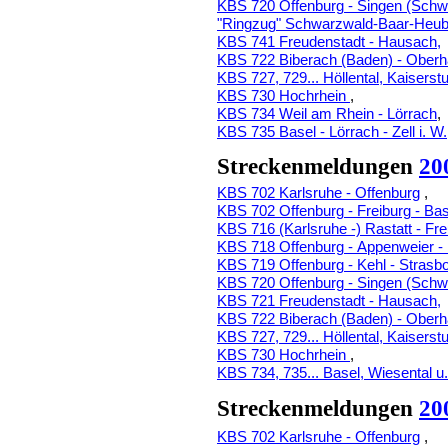
KBS 720 Offenburg - Singen (Sch
"Ringzug" Schwarzwald-Baar-Heube
KBS 741 Freudenstadt - Hausach,
KBS 722 Biberach (Baden) - Ober
KBS 727, 729... Höllental, Kaiserstu
KBS 730 Hochrhein
,
KBS 734 Weil am Rhein - Lörrach
,
KBS 735 Basel - Lörrach - Zell i. W.
Streckenmeldungen
20
KBS 702 Karlsruhe - Offenburg
,
KBS 702 Offenburg - Freiburg - Bas
KBS 716 (Karlsruhe -) Rastatt - Fr
KBS 718 Offenburg - Appenweier -
KBS 719 Offenburg - Kehl - Strasb
KBS 720 Offenburg - Singen (Sch
KBS 721 Freudenstadt - Hausach,
KBS 722 Biberach (Baden) - Ober
KBS 727, 729... Höllental, Kaiserstu
KBS 730 Hochrhein
,
KBS 734, 735... Basel, Wiesental u.
Streckenmeldungen
20
KBS 702 Karlsruhe - Offenburg
,