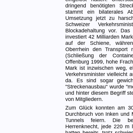
dringend benötigten Str
stammt ein bilaterales 
Umsetzung jetzt zu harsch
Schweizer Verkehrsmin
Blockadehaltung vor. Das
investiert 42 Milliarden Ma
auf der Schiene, währe
Oberrhein den Transport 
(Schließung der Contain
Offenburg 1999, hohe Fracht
Mark ist inzwischen weg, 
Verkehrsminister vielleicht
da. Es sind sogar gewic
"Streckenausbau" wurde "me
und hinter diesem Begriff st
von Mitgliedern.
Zum Glück konnten am 30
Durchbruch von Inken und 
Tunnels feiern. Die be
Herrenknecht, jede 220 m 
hatten bereits, trotz schwi