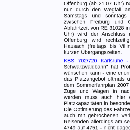
Offenburg (ab 21.07 Uhr) n
nun durch den Wegfall am
Samstags und sonntags 
zwischen Freiburg und O
Abfahrtzeit von RE 31028 in
Uhr) wird der Anschluss
Offenburg wird rechtzeit
Hausach (freitags bis Vill
kurzen Übergangszeiten.
KBS 702/720 Karlsruhe - 
Schwarzwaldbahn" hat Pro
wünschen kann - eine enorm
das Platzangebot oftmals ü
dem Sommerfahrplan 2007 di
Züge und Wagen in nachf
werden muss auch hier 
Platzkapazitäten in besonde
Die Optimierung des Fahrze
auch mit gebrochenen Ver
Reisenden allerdings am s
4749 auf 4751 - nicht dage