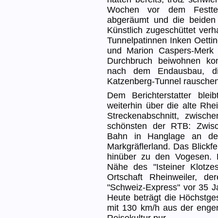
Wochen vor dem Festte
abgeräumt und die beiden
Künstlich zugeschüttet verh
Tunnelpatinnen Inken Oettin
und Marion Caspers-Merk 
Durchbruch beiwohnen kon
nach dem Endausbau, d
Katzenberg-Tunnel rauschen
Dem Berichterstatter ble
weiterhin über die alte Rhe
Streckenabschnitt, zwisc
schönsten der RTB: Zwisc
Bahn in Hanglage an de
Markgräflerland. Das Blickfe
hinüber zu den Vogesen. 
Nähe des "Isteiner Klotze
Ortschaft Rheinweiler, 
"Schweiz-Express" vor 35 Ja
Heute beträgt die Höchstges
mit 130 km/h aus der enge
Reisekultur pur.