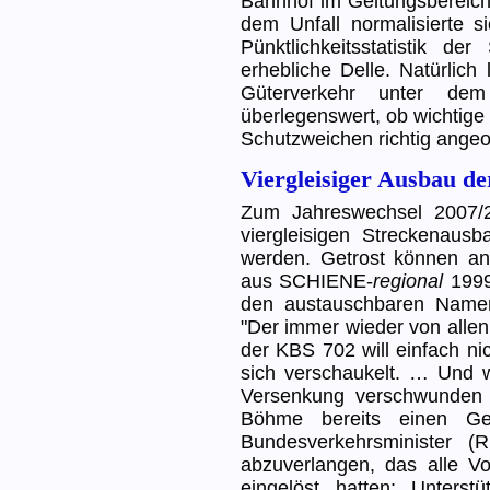
Bahnhof im Geltungsbereich 
dem Unfall normalisierte s
Pünktlichkeitsstatistik d
erhebliche Delle. Natürlich
Güterverkehr unter de
überlegenswert, ob wichtige
Schutzweichen richtig angeo
Viergleisiger Ausbau d
Zum Jahreswechsel 2007/20
viergleisigen Streckenausb
werden. Getrost können an
aus SCHIENE-
regional
1999
den austauschbaren Namen
"Der immer wieder von allen
der KBS 702 will einfach n
sich verschaukelt. … Und 
Versenkung verschwunden 
Böhme bereits einen G
Bundesverkehrsminister (
abzuverlangen, das alle V
eingelöst hatten: Unters