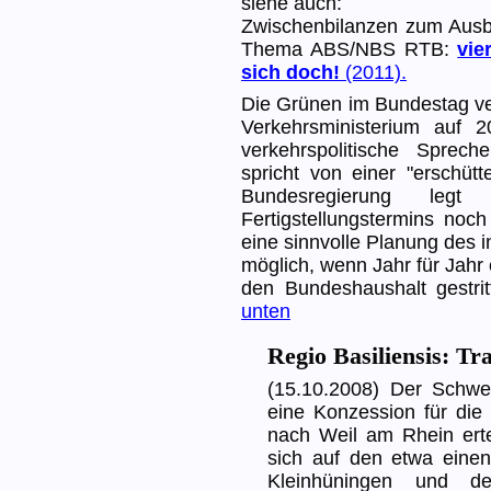
siehe auch:
Zwischenbilanzen zum Ausb
Thema ABS/NBS RTB:
vie
sich doch!
(2011).
Die Grünen im Bundestag ve
Verkehrsministerium auf 
verkehrspolitische Sprec
spricht von einer "erschütt
Bundesregierung leg
Fertigstellungstermins noch
eine sinnvolle Planung des i
möglich, wenn Jahr für Jahr 
den Bundeshaushalt gestri
unten
Regio Basiliensis: T
(15.10.2008) Der Schwe
eine Konzession für die
nach Weil am Rhein ertei
sich auf den etwa einen
Kleinhüningen und d