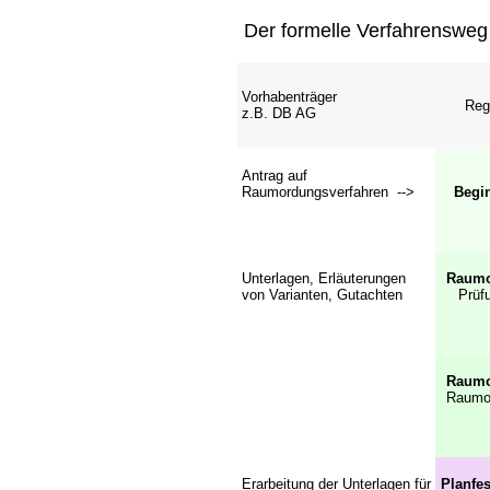
Der formelle Verfahrensweg
Vorhabenträger
Reg
z.B. DB AG
Antrag auf
Raumordungsverfahren -->
Begi
Unterlagen, Erläuterungen
Raumo
von Varianten, Gutachten
Prüf
Raumo
Raumo
Erarbeitung der Unterlagen für
Planfes