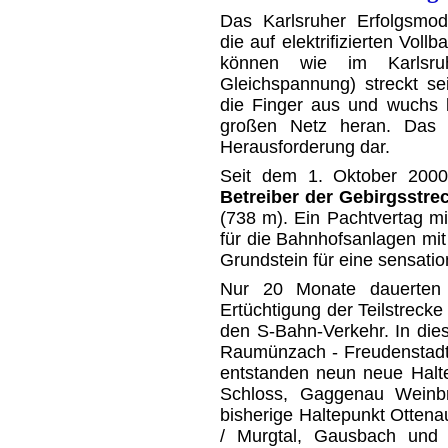
Das Karlsruher Erfolgsmode
die auf elektrifizierten Vol
können wie im Karlsru
Gleichspannung) streckt sei
die Finger aus und wuchs k
großen Netz heran. Das M
Herausforderung dar.
Seit dem 1. Oktober 2000 
Betreiber der Gebirgsstre
(738 m). Ein Pachtvertag m
für die Bahnhofsanlagen mit
Grundstein für eine sensati
Nur 20 Monate dauerten 
Ertüchtigung der Teilstreck
den S-Bahn-Verkehr. In dies
Raumünzach - Freudenstadt 
entstanden neun neue Halte
Schloss, Gaggenau Weinbr
bisherige Haltepunkt Ottena
/ Murgtal, Gausbach und