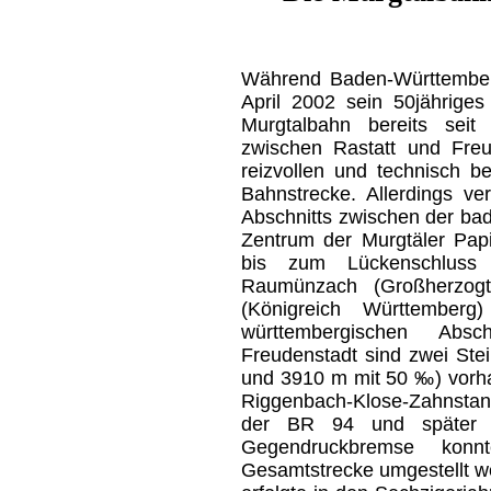
Während Baden-Württembe
April 2002 sein 50jähriges 
Murgtalbahn bereits seit
zwischen Rastatt und Freud
reizvollen und technisch b
Bahnstrecke. Allerdings v
Abschnitts zwischen der ba
Zentrum der Murgtäler Pap
bis zum Lückenschluss
Raumünzach (Großherzogt
(Königreich Württembe
württembergischen Abs
Freudenstadt sind zwei Ste
und 3910 m mit 50 ‰) vorha
Riggenbach-Klose-Zahnstang
der BR 94 und später 
Gegendruckbremse konn
Gesamtstrecke umgestellt we