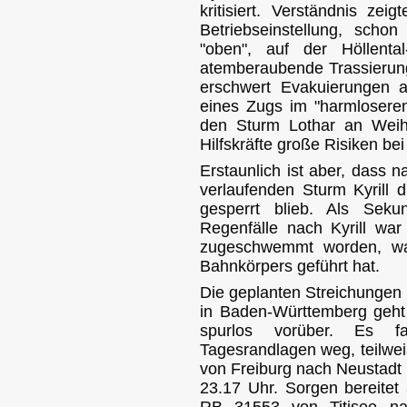
kritisiert. Verständnis zei
Betriebseinstellung, sch
"oben", auf der Höllenta
atemberaubende Trassierung 
erschwert Evakuierungen a
eines Zugs im "harmloseren"
den Sturm Lothar an Weihn
Hilfskräfte große Risiken bei
Erstaunlich ist aber, dass 
verlaufenden Sturm Kyrill 
gesperrt blieb. Als Seku
Regenfälle nach Kyrill war
zugeschwemmt worden, wa
Bahnkörpers geführt hat.
Die geplanten Streichungen
in Baden-Württemberg geh
spurlos vorüber. Es f
Tagesrandlagen weg, teilwei
von Freiburg nach Neustadt
23.17 Uhr. Sorgen bereitet 