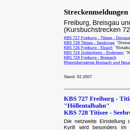
Streckenmeldungen
Freiburg, Breisgau u
(Kursbuchstrecken 726
KBS 727 Freiburg - Titisee - Donau
KBS 728 Titisee - Seebrugg
"Dreis
KBS 726 Freiburg - Elzach
"Elztalb
KBS 724 Gottenheim - Endingen
"Ka
KBS 729 Freiburg - Breisach
Rheinübergänge Breisach und Neu
Stand: 02.2007
KBS 727 Freiburg - Titi
"Höllentalbahn"
KBS 728 Titisee - Seeb
Die netzweite Einstellun
Kyrill wird besonders im