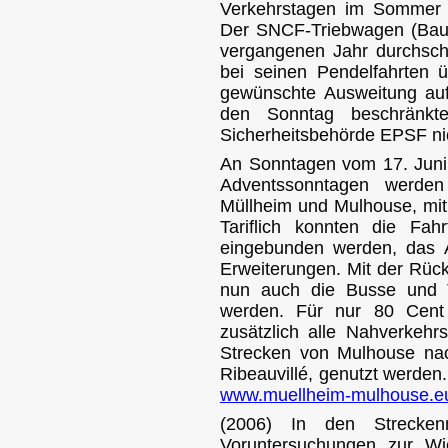
Verkehrstagen im Sommer (
Der SNCF-Triebwagen (Baur
vergangenen Jahr durchschn
bei seinen Pendelfahrten 
gewünschte Ausweitung au
den Sonntag beschränkt
Sicherheitsbehörde EPSF nic
An Sonntagen vom 17. Juni 
Adventssonntagen werden
Müllheim und Mulhouse, mit
Tariflich konnten die Fah
eingebunden werden, das An
Erweiterungen. Mit der Rüc
nun auch die Busse und T
werden. Für nur 80 Cen
zusätzlich alle Nahverkeh
Strecken von Mulhouse nach
Ribeauvillé, genutzt werden.
www.muellheim-mulhouse.e
(2006) In den Strecke
Voruntersuchungen zur Wi