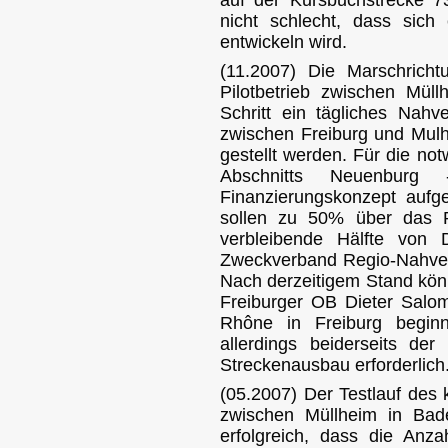
auf der Kursbuchstrecke 7
nicht schlecht, dass sich
entwickeln wird.
(11.2007) Die Marschricht
Pilotbetrieb zwischen Mül
Schritt ein tägliches Nah
zwischen Freiburg und Mul
gestellt werden. Für die no
Abschnitts Neuenburg
Finanzierungskonzept aufges
sollen zu 50% über das P
verbleibende Hälfte v
Zweckverband Regio-Nahve
Nach derzeitigem Stand kö
Freiburger OB Dieter Salo
Rhône in Freiburg begi
allerdings beiderseits der
Streckenausbau erforderlich
(05.2007) Der Testlauf des 
zwischen Müllheim in Ba
erfolgreich, dass die Anz