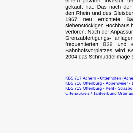
einem privaten Investor,
gekauft hat. Das nach de
den Rhein und des Gleisbe
1967 neu errichtete Ba
siebenstöckigen Hochhaus h
verloren. Nach der Anpassun
Grenzabfertigungs- anlage
frequentierten B28 und e
Bahnhofsvorplatzes wird Ke
2004 das Schmuddelimage s
KBS 717 Achern - Ottenhöfen (Ache
KBS 718 Offenburg - Appenweier - 
KBS 719 Offenburg - Kehl - Strasbo
Ortenaukreis / Tarifverbund Ortena