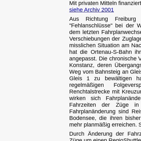
Mit privaten Mitteln finanzier
siehe Archiv 2001
Aus Richtung Freiburg
"Fehlanschlüsse" bei der We
dem letzten Fahrplanwechse
Verschiebungen der Zuglage
misslichen Situation am Nac
hat die Ortenau-S-Bahn ih
angepasst. Die chronische 
Konstanz, deren Übergangs
Weg vom Bahnsteig an Gleis
Gleis 1 zu bewältigen h
regelmäßigen Folgever
Renchtalstrecke mit Kreuz
wirken sich Fahrplanänd
Fahrzeiten der Züge in 
Fahrplanänderung sind Re
Bodensee, die ihren bisher
mehr planmäßig erreichen. 
Durch Änderung der Fahrz
Züge um einen RegioShuttle