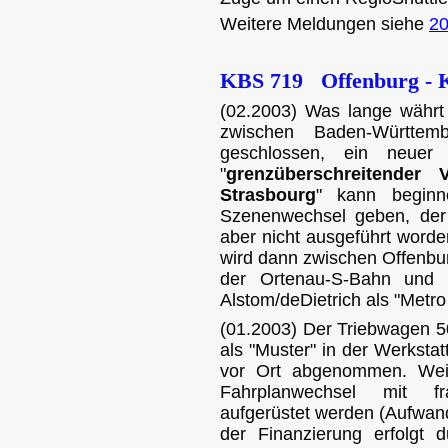
Weitere Meldungen siehe
2
KBS 719 Offenburg - K
(02.2003) Was lange währt 
zwischen Baden-Württe
geschlossen, ein neuer 
"
grenzüberschreitender
Strasbourg
" kann beginn
Szenenwechsel geben, der l
aber nicht ausgeführt worde
wird dann zwischen Offenbu
der Ortenau-S-Bahn und
Alstom/deDietrich als "Metr
(01.2003) Der Triebwagen 5
als "Muster" in der Werksta
vor Ort abgenommen. Weit
Fahrplanwechsel mit fra
aufgerüstet werden (Aufwand
der Finanzierung erfolgt