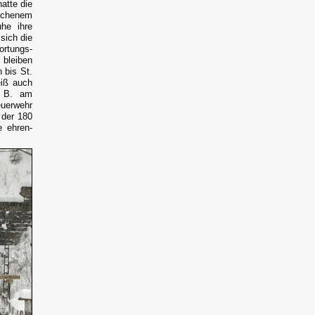
atte die
ochenem
uhe ihre
sich die
rtungs-
 bleiben
n bis St.
eiß auch
. B. am
euerwehr
 der 180
e ehren-