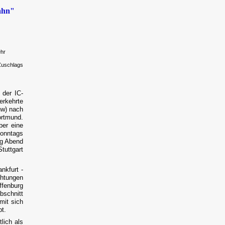
ahn"
ehr
Zuschlags
der IC-
erkehrte
hw) nach
ortmund.
ber eine
sonntags
ag Abend
tuttgart
nkfurt -
chtungen
ffenburg
schnitt
mit sich
bt.
lich als