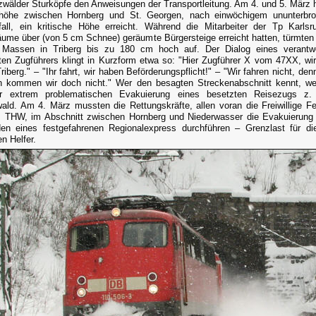
wälder Sturköpfe den Anweisungen der Transportleitung. Am 4. und 5. März h
höhe zwischen Hornberg und St. Georgen, nach einwöchigem ununterbr
all, ein kritische Höhe erreicht. Während die Mitarbeiter der Tp Karlsr
äume über (von 5 cm Schnee) geräumte Bürgersteige erreicht hatten, türmten 
 Massen in Triberg bis zu 180 cm hoch auf. Der Dialog eines verantwo
en Zugführers klingt in Kurzform etwa so: "Hier Zugführer X vom 47XX, wir
Triberg." – "Ihr fahrt, wir haben Beförderungspflicht!" – "Wir fahren nicht, den
 kommen wir doch nicht." Wer den besagten Streckenabschnitt kennt, w
r extrem problematischen Evakuierung eines besetzten Reisezugs z
ald. Am 4. März mussten die Rettungskräfte, allen voran die Freiwillige F
 THW, im Abschnitt zwischen Hornberg und Niederwasser die Evakuierung
en eines festgefahrenen Regionalexpress durchführen – Grenzlast für di
n Helfer.