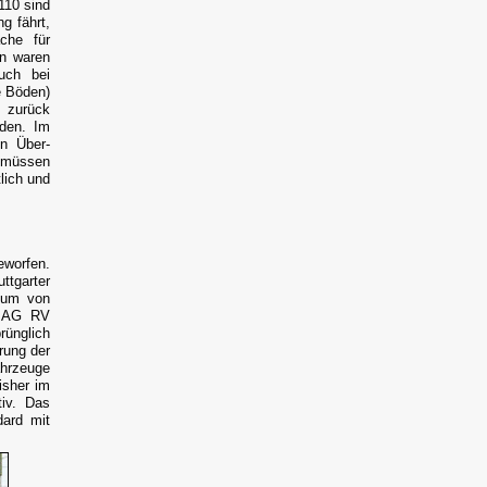
110 sind
g fährt,
che für
en waren
auch bei
e Böden)
 zurück
rden. Im
n Über-
r müssen
lich und
worfen.
ttgarter
tum von
o AG RV
rünglich
rung der
ahrzeuge
isher im
tiv. Das
dard mit