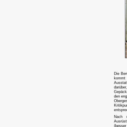
Die Ber
kommt 
Ausstat
darübe
Gepäcka
den eng
Oberges
Kritik
entspre
Nach m
Ausrüst
(besser