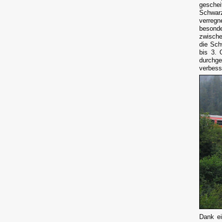
gesche
Schwarz
verreg
besond
zwische
die Sch
bis 3. 
durchg
verbess
Dank ei