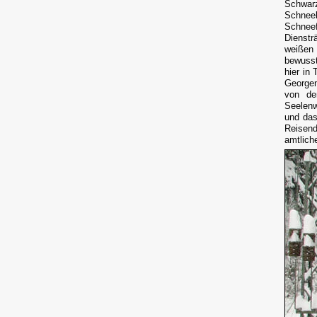
Schwarz
Schnee
Schneef
Dienstr
weißen
bewusst
hier in 
Georgen
von de
Seelenw
und das
Reisend
amtliche