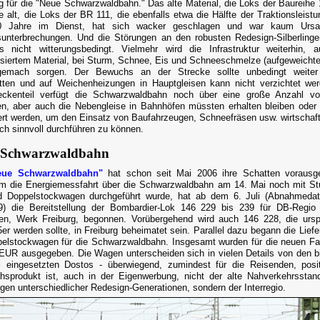
 für die "Neue Schwarzwaldbahn." Das alte Material, die Loks der Baureihe 
e alt, die Loks der BR 111, die ebenfalls etwa die Hälfte der Traktionsleistun
0 Jahre im Dienst, hat sich wacker geschlagen und war kaum Ursa
sunterbrechungen. Und die Störungen an den robusten Redesign-Silberling
ls nicht witterungsbedingt. Vielmehr wird die Infrastruktur weiterhin, 
siertem Material, bei Sturm, Schnee, Eis und Schneeschmelze (aufgeweicht
gemach sorgen. Der Bewuchs an der Strecke sollte unbedingt weiter
tten und auf Weichenheizungen in Hauptgleisen kann nicht verzichtet we
reckenteil verfügt die Schwarzwaldbahn noch über eine große Anzahl vo
llen, aber auch die Nebengleise in Bahnhöfen müssten erhalten bleiben ode
iert werden, um den Einsatz von Baufahrzeugen, Schneefräsen usw. wirtschaft
ich sinnvoll durchführen zu können.
 Schwarzwaldbahn
eue Schwarzwaldbahn"
hat schon seit Mai 2006 ihre Schatten vorausge
 die Energiemessfahrt über die Schwarzwaldbahn am 14. Mai noch mit Stu
d Doppelstockwagen durchgeführt wurde, hat ab dem 6. Juli (Abnahmeda
9) die Bereitstellung der Bombardier-Lok 146 229 bis 239 für DB-Regi
n, Werk Freiburg, begonnen. Vorübergehend wird auch 146 228, die ursp
5er werden sollte, in Freiburg beheimatet sein. Parallel dazu begann die Liefe
elstockwagen für die Schwarzwaldbahn. Insgesamt wurden für die neuen F
EUR ausgegeben. Die Wagen unterscheiden sich in vielen Details von den b
l eingesetzten Dostos - überwiegend, zumindest für die Reisenden, posi
chsprodukt ist, auch in der Eigenwerbung, nicht der alte Nahverkehrsstan
ingen unterschiedlicher Redesign-Generationen, sondern der Interregio.