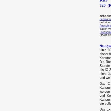
KBS
720 (K
siehe au
Schwarzw
und eine
Ausschre
Baden-Wü
Pressem
(15.01.2
Neuigk
Linie 3
bisher 
Konstan
Die Rüc
Stunde 
als IC 
nicht ü
und wei
Das IC-
Karlsru
werden 
und Ko
Karlsru
ein voll
Das Ex