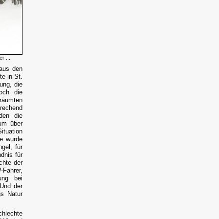
r ...
aus den
e in St.
ung, die
och die
 räumten
prechend
den die
 um über
ituation
ke wurde
gel, für
dnis für
chte der
-Fahrer,
ung bei
 Und der
s Natur
hlechte