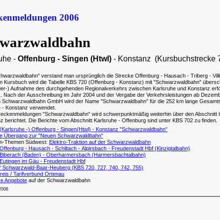
ckenmeldungen 2006
warzwaldbahn
uhe -
Offenburg - Singen (Htwl)
- Konstanz (Kursbuchstrecke 
hwarzwaldbahn" verstand man ursprünglich die Strecke Offenburg - Hausach - Triberg - Vill
Im Kursbuch wird die Tabelle KBS 720 (Offenburg - Konstanz) mit "Schwarzwaldbahn" übersc
der-) Aufnahme des durchgehenden Regionalverkehrs zwischen Karlsruhe und Konstanz erfo
1. Nach der Ausschreibung im Jahr 2004 und der Vergabe der Verkehrsleistungen ab Dezem
B Schwarzwaldbahn GmbH wird der Name "Schwarzwaldbahn" für die 252 km lange Gesamt
e - Konstanz verwendet.
treckenmeldungen "Schwarzwaldbahn" wird schwerpunktmäßig weiterhin über den Abschnitt 
z berichtet. Die Berichte vom Abschnitt Karlsruhe - Offenburg sind unter KBS 702 zu finden.
(Karlsruhe -) Offenburg - Singen(Htwl) - Konstanz "Schwarzwaldbahn"
te Übergang zur "Neuen Schwarzwaldbahn"
hn-Themen Südwest:
Elektro-Traktion auf der Schwarzwaldbahn
ffenburg - Hausach - Schiltach - Alpirsbach - Freudenstadt Hbf (Kinzigtalbahn)
Biberach (Baden) - Oberharmersbach (Harmersbachtalbahn)
Eutingen im Gäu - Freudenstadt Hbf
" Schwarzwald-Baar-Heuberg (KBS 720, 727, 740, 742, 755)
eis / Tarifverbund Ortenau
e Angebote
auf der Schwarzwaldbahn
2006