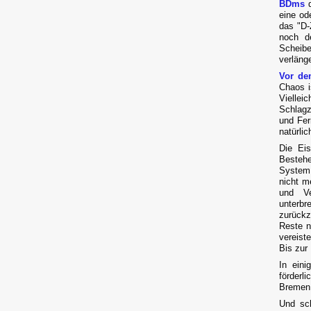
BDms
d
eine od
das "D-
noch d
Scheib
verläng
Vor de
Chaos is
Viellei
Schlagz
und Fer
natürlic
Die Ei
Bestehe
System 
nicht m
und Ve
unterb
zurückz
Reste n
vereist
Bis zur
In eini
förderl
Bremen 
Und sch