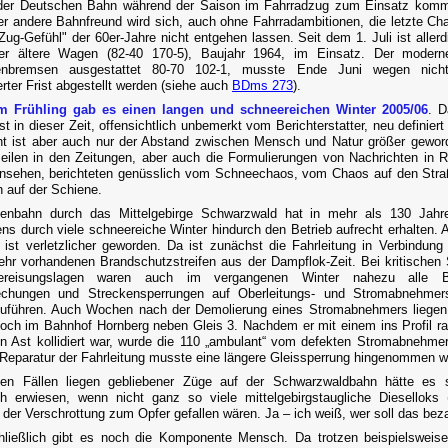
er Deutschen Bahn während der Saison im Fahrradzug zum Einsatz komm
er andere Bahnfreund wird sich, auch ohne Fahrradambitionen, die letzte Ch
Zug-Gefühl" der 60er-Jahre nicht entgehen lassen. Seit dem 1. Juli ist allerd
er ältere Wagen (82-40 170-5), Baujahr 1964, im Einsatz. Der moderne
enbremsen ausgestattet 80-70 102-1, musste Ende Juni wegen nicht
erter Frist abgestellt werden (siehe auch
BDms 273
).
m Frühling gab es einen langen und schneereichen Winter 2005/06
. D
t in dieser Zeit, offensichtlich unbemerkt vom Berichterstatter, neu definier
cht ist aber auch nur der Abstand zwischen Mensch und Natur größer gewor
eilen in den Zeitungen, aber auch die Formulierungen von Nachrichten in 
nsehen, berichteten genüsslich vom Schneechaos, vom Chaos auf den Str
h auf der Schiene.
senbahn durch das Mittelgebirge Schwarzwald hat in mehr als 130 Jahre
ns durch viele schneereiche Winter hindurch den Betrieb aufrecht erhalten. 
ist verletzlicher geworden. Da ist zunächst die Fahrleitung in Verbindung
ehr vorhandenen Brandschutzstreifen aus der Dampflok-Zeit. Bei kritischen
reisungslagen waren auch im vergangenen Winter nahezu alle Be
rechungen und Streckensperrungen auf Oberleitungs- und Stromabnehmer
uführen. Auch Wochen nach der Demolierung eines Stromabnehmers liege
och im Bahnhof Hornberg neben Gleis 3. Nachdem er mit einem ins Profil r
en Ast kollidiert war, wurde die 110 „ambulant“ vom defekten Stromabnehmer 
 Reparatur der Fahrleitung musste eine längere Gleissperrung hingenommen w
gen Fällen liegen gebliebener Züge auf der Schwarzwaldbahn hätte es 
ich erwiesen, wenn nicht ganz so viele mittelgebirgstaugliche Dieselloks 
der Verschrottung zum Opfer gefallen wären. Ja – ich weiß, wer soll das bez
ließlich gibt es noch die Komponente Mensch. Da trotzen beispielsweis