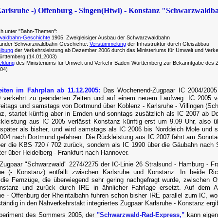
arlsruhe -) Offenburg - Singen(Htwl) - Konstanz "Schwarzwaldb
ch unter "Bahn-Themen":
aldbahn-Geschichte
1905: Zweigleisiger Ausbau der Schwarzwaldbahn
 ander Schwarzwaldbahn-Geschichte:
Verstümmelung
der Infrastruktur durch Gleisabbau
ibung
der Verkehrsleistung ab Dezember 2006 durch das Ministeriums für Umwelt und Verk
rttemberg (14.01.2003)
eldung
des Ministeriums für Umwelt und Verkehr Baden-Württemberg zur Bekanntgabe des 
004)
eiten im Fahrplan ab 11.12.2005:
Das Wochenend-Zugpaar IC 2004/2005 
0 verkehrt zu geänderten Zeiten und auf einem neuem Laufweg. IC 2005 v
freitags und samstags von Dortmund über Koblenz - Karlsruhe - Villingen (Sc
z, startet künftig aber in Emden und sonntags zusätzlich als IC 2007 ab D
kleistung aus IC 2005 verlässt Konstanz künftig erst um 9.09 Uhr, also ü
später als bisher, und wird samstags als IC 2006 bis Norddeich Mole und 
2004 nach Dortmund gefahren. Die Rückleistung aus IC 2007 fährt am Sonnt
ber die KBS 720 / 702 zurück, sondern als IC 1990 über die Gäubahn nach S
ter über Heidelberg - Frankfurt nach Hannover.
Zugpaar "Schwarzwald" 2274/2275 der IC-Linie 26 Stralsund - Hamburg - Fra
he (- Konstanz) entfällt zwischen Karlsruhe und Konstanz. In beide Ri
die Fernzüge, die überwiegend sehr gering nachgefragt wurde, zwischen O
nstanz und zurück durch IRE in ähnlicher Fahrlage ersetzt. Auf dem Ab
he - Offenburg der Rheintalbahn fuhren schon bisher IRE parallel zum IC, wo
ständig in den Nahverkehrstakt integriertes Zugpaar Karlsruhe - Konstanz ergi
periment des Sommers 2005, der
"Schwarzwald-Rad-Express,"
kann eigent