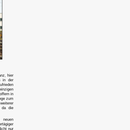
nz, hier
 in der
ufrieden
inzigen
ffern in
änge zum
weiterer
 da die
t neuen
rtägiger
icht nur