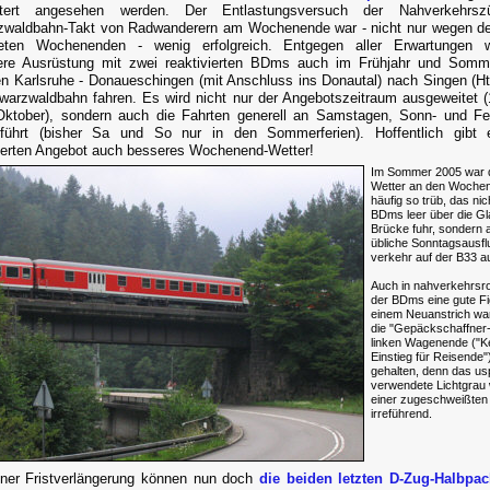
itert angesehen werden. Der Entlastungsversuch der Nahverkehrs
waldbahn-Takt von Radwanderern am Wochenende war - nicht nur wegen de
neten Wochenenden - wenig erfolgreich. Entgegen aller Erwartungen w
ere Ausrüstung mit zwei reaktivierten BDms auch im Frühjahr und Somm
n Karlsruhe - Donaueschingen (mit Anschluss ins Donautal) nach Singen (Ht
warzwaldbahn fahren. Es wird nicht nur der Angebotszeitraum ausgeweitet (1
Oktober), sondern auch die Fahrten generell an Samstagen, Sonn- und Fe
eführt (bisher Sa und So nur in den Sommerferien). Hoffentlich gibt
erten Angebot auch besseres Wochenend-Wetter!
Im Sommer 2005 war 
Wetter an den Woche
häufig so trüb, das nic
BDms leer über die Gl
Brücke fuhr, sondern 
übliche Sonntagsausfl
verkehr auf der B33 au
Auch in nahverkehrsr
der BDms eine gute Fi
einem Neuanstrich wa
die "Gepäckschaffner
linken Wagenende ("K
Einstieg für Reisende")
gehalten, denn das us
verwendete Lichtgrau w
einer zugeschweißten
irreführend.
ner Fristverlängerung können nun doch
die beiden letzten D-Zug-Halbpa