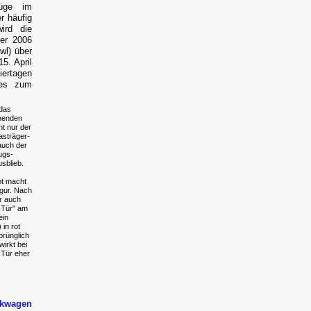
züge im
r häufig
ird die
er 2006
wl) über
5. April
iertagen
 es zum
das
nenden
ht nur der
asträger-
auch der
ugs-
sblieb.
ot macht
gur. Nach
r auch
-Tür" am
ein
 in rot
prünglich
irkt bei
 Tür eher
ckwagen