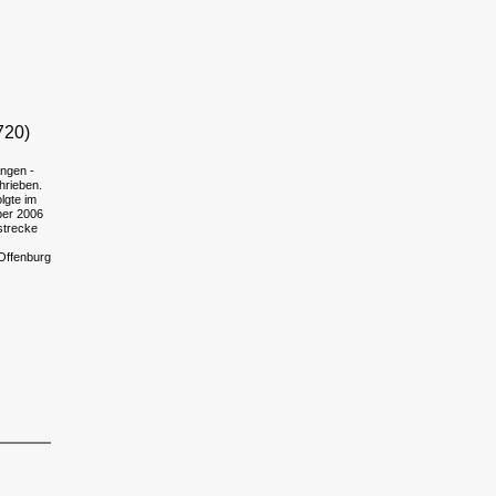
720)
ingen -
hrieben.
lgte im
ber 2006
strecke
Offenburg