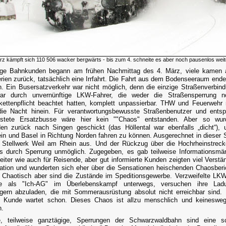
z kämpft sich 110 506 wacker bergwärts - bis zum 4. schneite es aber noch pausenlos weite
nige Bahnkunden begann am frühen Nachmittag des 4. März, viele kamen 
erien zurück, tatsächlich eine Irrfahrt. Die Fahrt aus dem Bodenseeraum endet
. Ein Busersatzverkehr war nicht möglich, denn die einzige Straßenverbind
ar durch unvernünftige LKW-Fahrer, die weder die Straßensperrung n
ettenpflicht beachtet hatten, komplett unpassierbar. THW und Feuerwehr
die Nacht hinein. Für verantwortungsbewusste Straßenbenutzer und ents
üstete Ersatzbusse wäre hier kein ""Chaos" entstanden. Aber so wur
en zurück nach Singen geschickt (das Höllental war ebenfalls „dicht“),
in und Basel in Richtung Norden fahren zu können. Ausgerechnet in dieser S
s Stellwerk Weil am Rhein aus. Und der Rückzug über die Hochrheinstrec
ls durch Sperrung unmöglich. Zugegeben, es gab teilweise Informationsmän
eiter wie auch für Reisende, aber gut informierte Kunden zeigten viel Verstän
uation und wunderten sich eher über die Sensationen heischenden Chaosberi
 Chaotisch aber sind die Zustände im Speditionsgewerbe. Verzweifelte LKW
ise als "Ich-AG" im Überlebenskampf unterwegs, versuchen ihre Lad
ern abzuladen, die mit Sommerausrüstung absolut nicht erreichbar sind.
e Kunde wartet schon. Dieses Chaos ist allzu menschlich und keinesweg
n.
e, teilweise ganztägige, Sperrungen der Schwarzwaldbahn sind eine sc