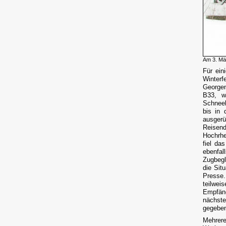
Am 3. Mär
Für ei
Winterf
Georgen
B33, w
Schneek
bis in 
ausger
Reisend
Hochrhe
fiel da
ebenfal
Zugbegl
die Sit
Presse.
teilwe
Empfäng
nächst
gegebe
Mehrer