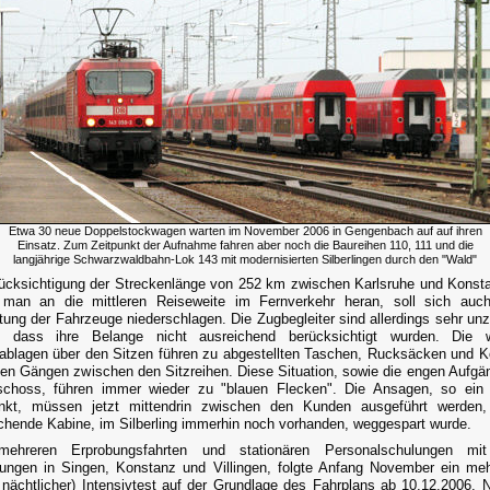
Etwa 30 neue Doppelstockwagen warten im November 2006 in Gengenbach auf auf ihren
Einsatz. Zum Zeitpunkt der Aufnahme fahren aber noch die Baureihen 110, 111 und die
langjährige Schwarzwaldbahn-Lok 143 mit modernisierten Silberlingen durch den "Wald"
ücksichtigung der Streckenlänge von 252 km zwischen Karlsruhe und Konsta
man an die mittleren Reiseweite im Fernverkehr heran, soll sich auch
tung der Fahrzeuge niederschlagen. Die Zugbegleiter sind allerdings sehr unz
r, dass ihre Belange nicht ausreichend berücksichtigt wurden. Die w
blagen über den Sitzen führen zu abgestellten Taschen, Rucksäcken und Ko
en Gängen zwischen den Sitzreihen. Diese Situation, sowie die engen Aufg
choss, führen immer wieder zu "blauen Flecken". Die Ansagen, so ein 
punkt, müssen jetzt mittendrin zwischen den Kunden ausgeführt werden,
chende Kabine, im Silberling immerhin noch vorhanden, weggespart wurde.
ehreren Erprobungsfahrten und stationären Personalschulungen mi
ungen in Singen, Konstanz und Villingen, folgte Anfang November ein meh
 nächtlicher) Intensivtest auf der Grundlage des Fahrplans ab 10.12.2006. N