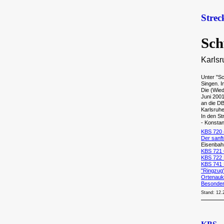
Stre
Sch
Karlsr
Unter "Sc
Singen. 
Die (Wie
Juni 200
an die D
Karlsruh
In den S
- Konstan
KBS 720 
Der sanf
Eisenba
KBS 721 O
KBS 722 
KBS 741 
"Ringzug
Ortenaukr
Besonder
Stand: 12.