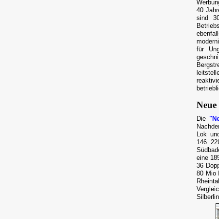
Werbung
40 Jahr
sind 3
Betrieb
ebenfal
moderni
für Un
geschni
Bergst
leitste
reaktiv
betriebl
Neue
Die
"N
Nachdem
Lok un
146 22
Südbade
eine 18
36 Dopp
80 Mio 
Rheinta
Verglei
Silberl