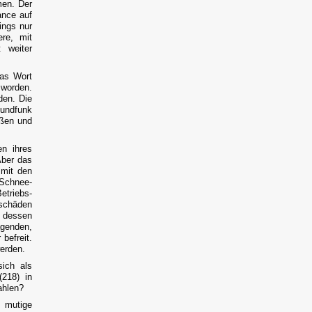
en. Der
ance auf
ings nur
re, mit
 weiter
as Wort
t worden.
den. Die
Rundfunk
aßen und
n ihres
Aber das
 mit den
 Schnee-
triebs-
schäden
n dessen
agenden,
befreit.
erden.
sich als
(218) in
ahlen?
e mutige