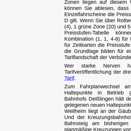
Zonen liegen auf diesem W
können Sie ablesen, dass f
Einzelfahrscheine die Preiss
D gilt. Wenn Sie über Rottw
(4), 1 grüne Zone (20) und 5
Preisstufen-Tabelle kö
Kombination (1, 1, 4-8) für
für Zeitkarten die Preisstufe
die Grundlage bilden für ei
Tariflandschaft der Verbünd
Wer starke Nerven h
Tarifveröffentlichung der d
Tarif
.
Zum Fahrplanwechsel am
Haltepunkte in Betrieb 
Bahnhofs Deißlingen hält d
gelegenen neuen Haltepunkt 
Weilheim liegt an der Gäub
Und der Kreuzungsbahnhof
Bahnsteig am bisherigen 
planmäßige Kreuzungen von 