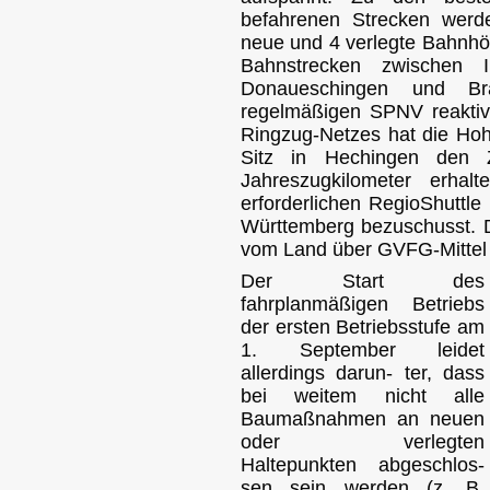
befahrenen Strecken werd
neue und 4 verlegte Bahnhö
Bahnstrecken zwischen
Donaueschingen und Br
regelmäßigen SPNV reaktivi
Ringzug-Netzes hat die Ho
Sitz in Hechingen den 
Jahreszugkilometer erha
erforderlichen RegioShuttl
Württemberg bezuschusst. 
vom Land über GVFG-Mittel f
Der Start des
fahrplanmäßigen Betriebs
der ersten Betriebsstufe am
1. September leidet
allerdings darun- ter, dass
bei weitem nicht alle
Baumaßnahmen an neuen
oder verlegten
Haltepunkten abgeschlos-
sen sein werden (z. B.