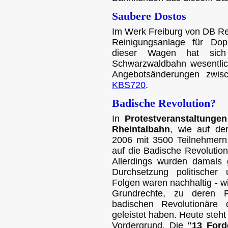
Saubere Dostos
Im Werk Freiburg von DB R
Reinigungsanlage für Dop
dieser Wagen hat sich
Schwarzwaldbahn wesentlich
Angebotsänderungen zwisc
KBS720
.
Badische Revolution?
In
Protestveranstaltung
Rheintalbahn
, wie auf de
2006 mit 3500 Teilnehmer
auf die Badische Revolutio
Allerdings wurden damals 
Durchsetzung politischer 
Folgen waren nachhaltig - w
Grundrechte, zu deren F
badischen Revolutionäre 
geleistet haben. Heute steh
Vordergrund. Die
"13 Ford