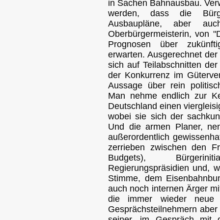
in Sachen Bahnausbau. Verw
werden, dass die Bürger
Ausbaupläne, aber auch
Oberbürgermeisterin, von 
Prognosen über zukünfti
erwarten. Ausgerechnet der 
sich auf Teilabschnitten d
der Konkurrenz im Güterver
Aussage über rein politis
Man nehme endlich zur Ken
Deutschland einen viergleis
wobei sie sich der sachku
Und die armen Planer, nen
außerordentlich gewissenha
zerrieben zwischen den F
Budgets), Bürgerinit
Regierungspräsidien und, we
Stimme, dem Eisenbahnbun
auch noch internen Ärger m
die immer wieder neue V
Gesprächsteilnehmern aber 
seiner, im Gespräch mit d