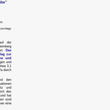
ahn"
ehr
Zuschlags
auf der
temberg
den.
Das
lag zur
he und
gen und
etwa 3,1
/a durch
nd den
ationen
etz und
eich des
 und hat
gen sind
 wo eine