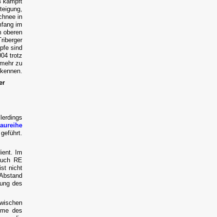
4 kämpft
teigung,
chnee in
mfang im
m oberen
riberger
pfe sind
04 trotz
 mehr zu
rkennen.
er
erdings
aureihe
geführt.
ent. Im
auch RE
st nicht
 Abstand
rung des
wischen
hme des