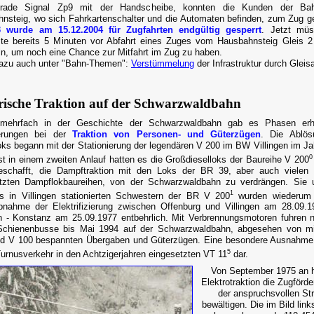
erade Signal Zp9 mit der Handscheibe, konnten die Kunden der B
nsteig, wo sich Fahrkartenschalter und die Automaten befinden, zum Zug g
3 wurde am 15.12.2004 für Zugfahrten endgültig gesperrt
. Jetzt müs
te bereits 5 Minuten vor Abfahrt eines Zuges vom Hausbahnsteig Gleis 2
n, um noch eine Chance zur Mitfahrt im Zug zu haben.
azu auch unter "Bahn-Themen":
Verstümmelung
der Infrastruktur durch Gleis
rische Traktion auf der Schwarzwaldbahn
mehrfach in der Geschichte der Schwarzwaldbahn gab es Phasen erhe
erungen bei der
Traktion von Personen- und Güterzügen
. Die Ablös
ks begann mit der Stationierung der legendären V 200 im BW Villingen im Ja
0
st in einem zweiten Anlauf hatten es die Großdieselloks der Baureihe V 200
eschafft, die Dampftraktion mit den Loks der BR 39, aber auch vielen 
tzten Dampflokbaureihen, von der Schwarzwaldbahn zu verdrängen. Sie 
1
ls in Villingen stationierten Schwestern der BR V 200
wurden wiederum 
ebnahme der Elektrifizierung zwischen Offenburg und Villingen am 28.09.
en - Konstanz am 25.09.1977 entbehrlich. Mit Verbrennungsmotoren fuhren 
 Schienenbusse bis Mai 1994 auf der Schwarzwaldbahn, abgesehen von mi
d V 100 bespannten Übergaben und Güterzügen. Eine besondere Ausnahme 
5
Turnusverkehr in den Achtzigerjahren eingesetzten VT 11
dar.
Von September 1975 an h
Elektrotraktion die Zugförde
der anspruchsvollen St
bewältigen. Die im Bild lin