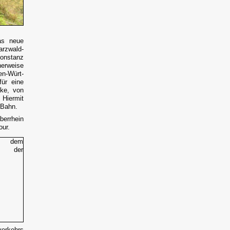
as neue
rzwald-
onstanz
herweise
n-Würt-
 für eine
cke, von
 Hiermit
 Bahn.
berrhein
our.
verkehrs