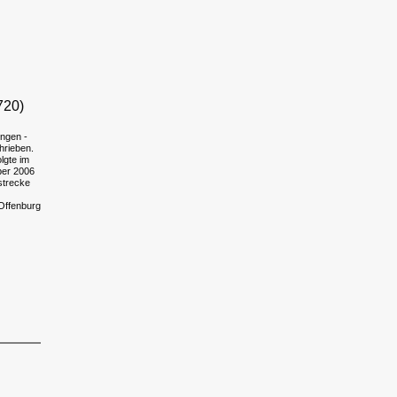
720)
ingen -
hrieben.
lgte im
ber 2006
strecke
Offenburg