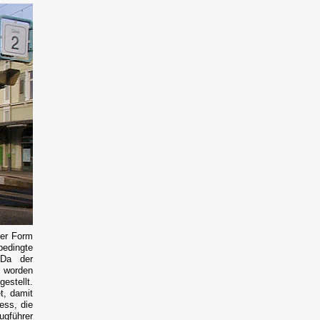
ser Form
edingte
 Da der
t worden
estellt.
t, damit
ess, die
ugführer