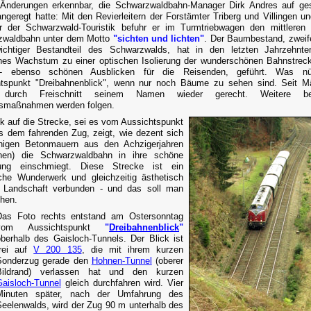
 Änderungen erkennbar, die Schwarzwaldbahn-Manager Dirk Andres auf ge
ngeregt hatte: Mit den Revierleitern der Forstämter Triberg und Villingen u
er der Schwarzwald-Touristik befuhr er im Turmtriebwagen den mittleren 
zwaldbahn unter dem Motto
"sichten und lichten"
. Der Baumbestand, zweife
ichtiger Bestandteil des Schwarzwalds, hat in den letzten Jahrzehnte
ches Wachstum zu einer optischen Isolierung der wunderschönen Bahnstreck
 - ebenso schönen Ausblicken für die Reisenden, geführt. Was nü
tspunkt "Dreibahnenblick", wenn nur noch Bäume zu sehen sind. Seit M
 durch Freischnitt seinem Namen wieder gerecht. Weitere be
smaßnahmen werden folgen.
ck auf die Strecke, sei es vom Aussichtspunkt
s dem fahrenden Zug, zeigt, wie dezent sich
inigen Betonmauern aus den Achzigerjahren
hen) die Schwarzwaldbahn in ihre schöne
ng einschmiegt. Diese Strecke ist ein
che Wunderwerk und gleichzeitig ästhetisch
r Landschaft verbunden - und das soll man
hen.
Das Foto rechts entstand am Ostersonntag
vom Aussichtspunkt
"
Dreibahnenblick
"
oberhalb des Gaisloch-Tunnels. Der Blick ist
frei auf
V 200 135
, die mit ihrem kurzen
Sonderzug gerade den
Hohnen-Tunnel
(oberer
Bildrand) verlassen hat und den kurzen
Gaisloch-Tunnel
gleich durchfahren wird. Vier
Minuten später, nach der Umfahrung des
Seelenwalds, wird der Zug 90 m unterhalb des