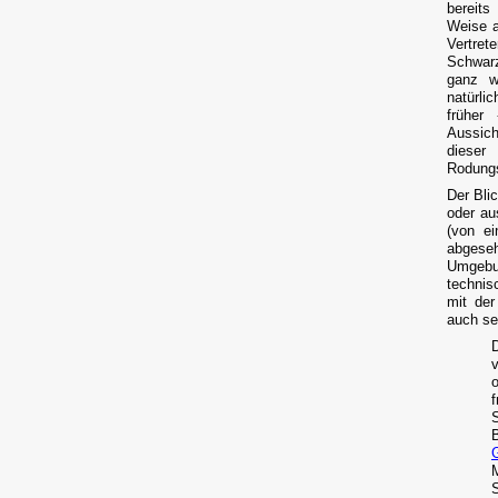
bereits
Weise a
Vertret
Schwar
ganz w
natürli
früher
Aussich
dieser
Rodung
Der Bli
oder au
(von e
abgese
Umgebu
technis
mit de
auch se