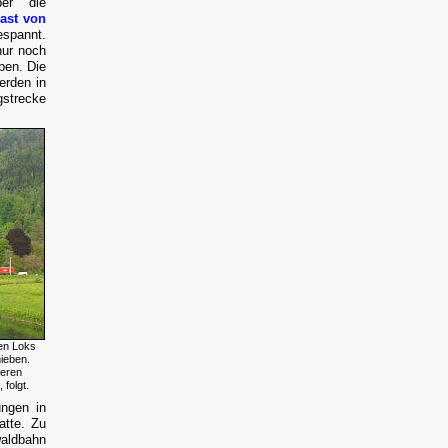
er die
ast von
espannt.
nur noch
ben. Die
erden in
gstrecke
en Loks
ieben.
teren
folgt.
ungen in
atte. Zu
aldbahn