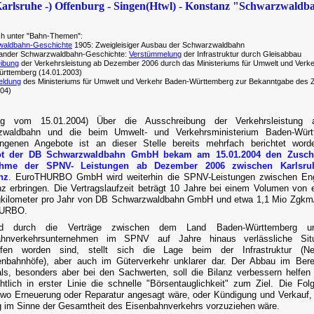
arlsruhe -) Offenburg - Singen(Htwl) - Konstanz "Schwarzwaldb
ch unter "Bahn-Themen":
aldbahn-Geschichte
1905: Zweigleisiger Ausbau der Schwarzwaldbahn
 ander Schwarzwaldbahn-Geschichte:
Verstümmelung
der Infrastruktur durch Gleisabbau
ibung
der Verkehrsleistung ab Dezember 2006 durch das Ministeriums für Umwelt und Verk
rttemberg (14.01.2003)
eldung
des Ministeriums für Umwelt und Verkehr Baden-Württemberg zur Bekanntgabe des 
004)
ng vom 15.01.2004) Über die Ausschreibung der Verkehrsleistung 
zwaldbahn und die beim Umwelt- und Verkehrsministerium Baden-Würt
angenen Angebote ist an dieser Stelle bereits mehrfach berichtet wor
t der DB Schwarzwaldbahn GmbH bekam am 15.01.2004 den Zusch
ahme der SPNV- Leistungen ab Dezember 2006 zwischen Karlsru
nz
. EuroTHURBO GmbH wird weiterhin die SPNV-Leistungen zwischen En
z erbringen. Die Vertragslaufzeit beträgt 10 Jahre bei einem Volumen von 
kilometer pro Jahr von DB Schwarzwaldbahn GmbH und etwa 1,1 Mio Zgkm
HURBO.
nd durch die Verträge zwischen dem Land Baden-Württemberg u
ahnverkehrsunternehmen im SPNV auf Jahre hinaus verlässliche Situ
ffen worden sind, stellt sich die Lage beim der Infrastruktur (N
nbahnhöfe), aber auch im Güterverkehr unklarer dar. Der Abbau im Ber
ls, besonders aber bei den Sachwerten, soll die Bilanz verbessern helfen
chtlich in erster Linie die schnelle "Börsentauglichkeit" zum Ziel. Die Fol
wo Erneuerung oder Reparatur angesagt wäre, oder Kündigung und Verkauf,
 im Sinne der Gesamtheit des Eisenbahnverkehrs vorzuziehen wäre.