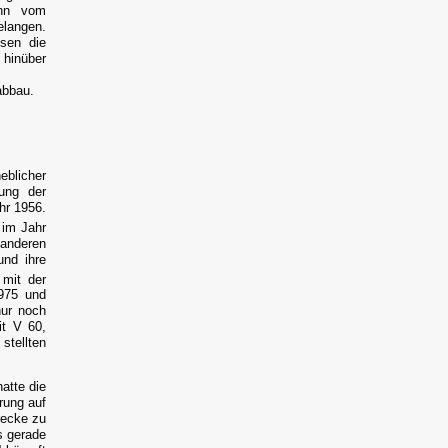
ahn vom
elangen.
sen die
 hinüber
abbau.
blicher
ung der
hr 1956.
im Jahr
anderen
und ihre
mit der
1975 und
nur noch
t V 60,
stellten
atte die
rung auf
recke zu
ks gerade