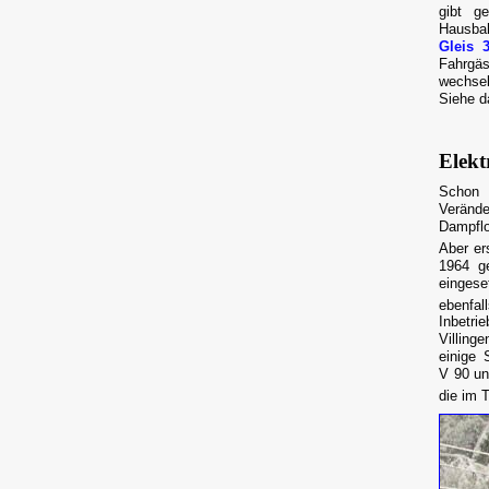
gibt g
Hausbah
Gleis 
Fahrgäs
wechsel
Siehe d
Elekt
Schon 
Veränd
Dampflo
Aber er
1964 g
eingese
ebenfal
Inbetri
Villing
einige
V 90 un
die im 