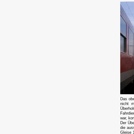
Das obe
nicht 
Überho
Fahrdie
war, ko
Der Übe
die aus
Gleise 