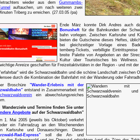
Betrachters wieder aus dem
Gummambs-
Tunnel
auftauchen, um nach weiteren zwei
inuten Triberg zu erreichen. (27.03.05 /pa)
Ende März konnte Dirk Andres auch d
Bonusheft
für die Bahnkunden der Schwa
bahn vorlegen. Zwischen Karlsruhe und K
bieten die Gutscheine dieses Heftes, üblic
bei gleichzeitiger Vorlage eines Bade
temberg-Tickets, verbilligte Eintrittspreise
breite Palette von Angeboten an der Stre
Kultur über Touristisches bis Wellness.
ichtige Anreize geschaffen für Freizeitaktivitäten in der Region - und mit der
 "erfahrbar" wird die Schwarzwaldbahn und die schöne Landschaft zwischen O
ensee durch die Kombination der Bahnfahrt mit der Wanderung oder Fahrradt
ner Broschüre
"Wander-Erlebnis mit der
zwaldbahn"
entstand in Zusammenarbeit mit
chwarzwaldverein
ein abwechslungsreiches
mm.
Wanderziele und Termine finden Sie unter
ndere Angebote
auf der Schwarzwaldbahn"
m 1. Mai 2005 (jeweils bis Oktober) verkehrt
ieder ein Fahrradzug an den Wochenenden
en Karlsruhe und Donaueschingen. Dieser
rzwald-Rad-Express"
soll die An- und
 in den Schwarzwald und ins Donautal erleichtern (und die Züge des Takt