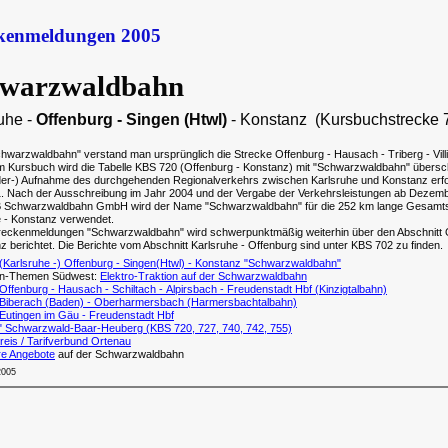
ckenmeldungen 2005
warzwaldbahn
uhe -
Offenburg - Singen (Htwl)
- Konstanz (Kursbuchstrecke 
hwarzwaldbahn" verstand man ursprünglich die Strecke Offenburg - Hausach - Triberg - Vill
Im Kursbuch wird die Tabelle KBS 720 (Offenburg - Konstanz) mit "Schwarzwaldbahn" übersc
der-) Aufnahme des durchgehenden Regionalverkehrs zwischen Karlsruhe und Konstanz erfo
1. Nach der Ausschreibung im Jahr 2004 und der Vergabe der Verkehrsleistungen ab Dezem
B Schwarzwaldbahn GmbH wird der Name "Schwarzwaldbahn" für die 252 km lange Gesamt
e - Konstanz verwendet.
treckenmeldungen "Schwarzwaldbahn" wird schwerpunktmäßig weiterhin über den Abschnitt 
z berichtet. Die Berichte vom Abschnitt Karlsruhe - Offenburg sind unter KBS 702 zu finden.
(Karlsruhe -) Offenburg - Singen(Htwl) - Konstanz "Schwarzwaldbahn"
hn-Themen Südwest:
Elektro-Traktion auf der Schwarzwaldbahn
ffenburg - Hausach - Schiltach - Alpirsbach - Freudenstadt Hbf (Kinzigtalbahn)
Biberach (Baden) - Oberharmersbach (Harmersbachtalbahn)
Eutingen im Gäu - Freudenstadt Hbf
" Schwarzwald-Baar-Heuberg (KBS 720, 727, 740, 742, 755)
eis / Tarifverbund Ortenau
e Angebote
auf der Schwarzwaldbahn
2005