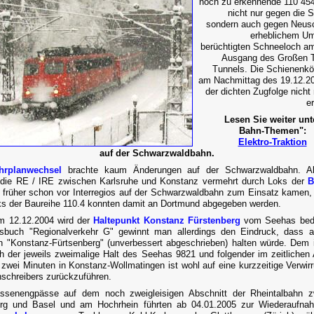
noch zu erkennende 110 45
nicht nur gegen die S
sondern auch gegen Neus
erheblichem U
berüchtigten Schneeloch a
Ausgang des Großen T
Tunnels. Die Schienenkö
am Nachmittag des 19.12.20
der dichten Zugfolge nicht
e
Lesen Sie weiter unt
Bahn-Themen":
Elektro-Traktion
auf der Schwarzwaldbahn.
hrplanwechsel
brachte kaum Änderungen auf der Schwarzwaldbahn. All
die RE / IRE zwischen Karlsruhe und Konstanz vermehrt durch Loks der
B
e früher schon vor Interregios auf der Schwarzwaldbahn zum Einsatz kamen, 
ks der Baureihe 110.4 konnten damit an Dortmund abgegeben werden.
m 12.12.2004 wird der
Haltepunkt Konstanz Fürstenberg
vom Seehas bedi
sbuch "Regionalverkehr G" gewinnt man allerdings den Eindruck, dass 
n "Konstanz-Fürtsenberg" (unverbessert abgeschrieben) halten würde. Dem i
h der jeweils zweimalige Halt des Seehas 9821 und folgender im zeitlichen
 zwei Minuten in Konstanz-Wollmatingen ist wohl auf eine kurzzeitige Verwir
nschreibers zurückzuführen.
assenengpässe auf dem noch zweigleisigen Abschnitt der Rheintalbahn z
urg und Basel und am Hochrhein führten ab 04.01.2005 zur Wiederaufna