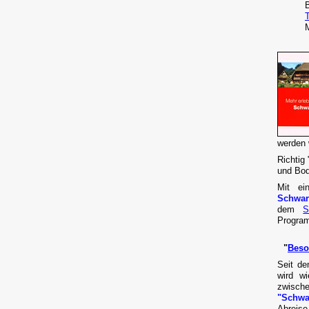
M
werden w
Richtig
und Bod
Mit ei
Schwar
dem
S
Progra
"
Beso
Seit de
wird w
zwisch
"Schwa
Abreise