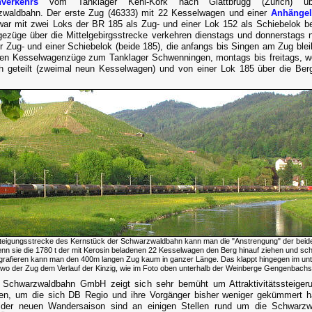
nverkehrs
vom Tanklager Kehl-Kork nach Glattbrugg (Zürich) üb
waldbahn. Der erste Zug (46333) mit 22 Kesselwagen und einer
Anhängel
ar mit zwei Loks der BR 185 als Zug- und einer Lok 152 als Schiebelok b
gezüge über die Mittelgebirgsstrecke verkehren dienstags und donnerstags 
er Zug- und einer Schiebelok (beide 185), die anfangs bis Singen am Zug blei
gen Kesselwagenzüge zum Tanklager Schwenningen, montags bis freitags, w
 geteilt (zweimal neun Kesselwagen) und von einer Lok 185 über die Ber
Steigungsstrecke des Kernstück der Schwarzwaldbahn kann man die "Anstrengung" der beid
nn sie die 1780 t der mit Kerosin beladenen 22 Kesselwagen den Berg hinauf ziehen und sch
ografieren kann man den 400m langen Zug kaum in ganzer Länge. Das klappt hingegen im un
, wo der Zug dem Verlauf der Kinzig, wie im Foto oben unterhalb der Weinberge Gengenbachs, 
Schwarzwaldbahn GmbH zeigt sich sehr bemüht um Attraktivitätssteiger
en, um die sich DB Regio und ihre Vorgänger bisher weniger gekümmert h
 der neuen Wandersaison sind an einigen Stellen rund um die Schwarzw