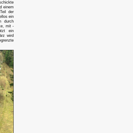
schickte
nd einem
Teil der
llos ein
n durch
e, mit -
tzt ein
ärz wird
grenzte