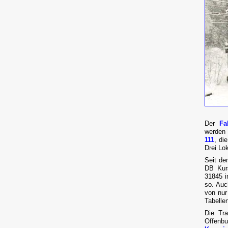
Der
Fa
werden 
111
, di
Drei Lo
Seit de
DB Kur
31845 i
so. Auc
von nur
Tabelle
Die Tr
Offenb