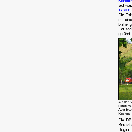
Kerosi
Schwarz
1780 t
w
Die Fol
mit ein
bisheri
Hausach
geführt.
Auf der 
hören, we
Aber fot
Kinzigtal
Die DB 
Bereich
Beginn