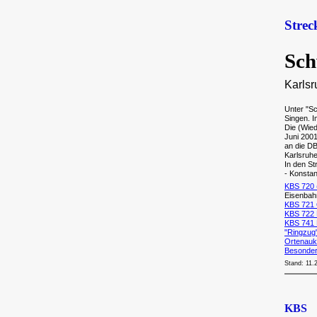
Stre
Sch
Karlsr
Unter "Sc
Singen. 
Die (Wie
Juni 200
an die D
Karlsruh
In den S
- Konstan
KBS 720 
Eisenba
KBS 721 O
KBS 722 
KBS 741 
"Ringzug
Ortenaukr
Besonder
Stand: 11.
KBS