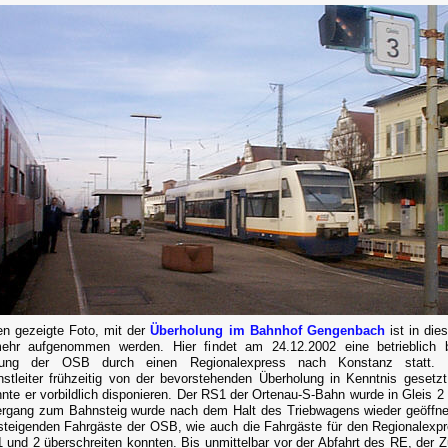
n gezeigte Foto, mit der
Überholung im Bahnhof Gengenbach
ist in die
mehr aufgenommen werden. Hier findet am 24.12.2002 eine betrieblich b
lung der OSB durch einen Regionalexpress nach Konstanz statt.
nstleiter frühzeitig von der bevorstehenden Überholung in Kenntnis gesetz
nnte er vorbildlich disponieren. Der RS1 der Ortenau-S-Bahn wurde in Gleis 2 g
rgang zum Bahnsteig wurde nach dem Halt des Triebwagens wieder geöffne
steigenden Fahrgäste der OSB, wie auch die Fahrgäste für den Regionalexpr
1 und 2 überschreiten konnten. Bis unmittelbar vor der Abfahrt des RE, der Z