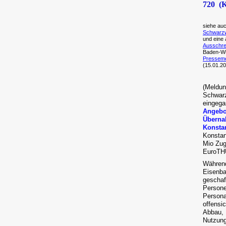
720 (K
siehe au
Schwarzw
und eine
Ausschre
Baden-Wü
Pressem
(15.01.2
(Meldu
Schwar
eingeg
Angebo
Übern
Konsta
Konstan
Mio Zug
EuroT
Währe
Eisenb
gescha
Persone
Persona
offensi
Abbau, 
Nutzung