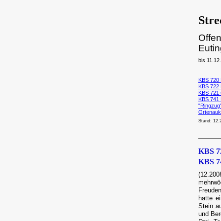
Stre
Offe
Euti
bis 11.12
KBS 720 
KBS 722 
KBS 721 
KBS 741 
"Ringzug
Ortenaukr
Stand: 12.
KBS 72
KBS 74
(12.200
mehrw
Freuden
hatte 
Stein a
und Ber