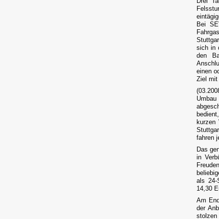
Drei T
Felsstu
eintägi
Bei SE
Fahrgas
Stuttga
sich in
den Ba
Anschlu
einen o
Ziel mit
(03.200
Umbau d
abgesch
bedient
kurzen 
Stuttga
fahren 
Das gen
in Ver
Freude
beliebi
als 24-
14,30 Eu
Am End
der Anb
stolze