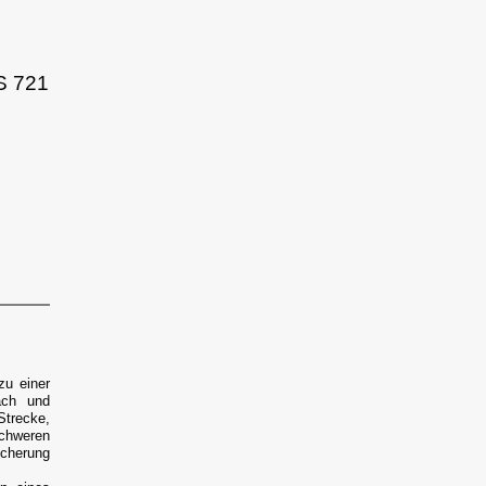
S 721
zu einer
ach und
Strecke,
chweren
icherung