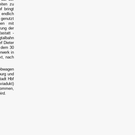
iten zu
f bringt
 endlich
 genutzt
gen mit
rung der
astatt -
gtalbahn
f Dieter
f dem 30
rwerk in
kt, nach
iebwagen
burg und
tadt Hbf
viadukt)
ekommen,
ird.