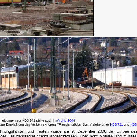
meldungen zur KBS 741 siehe auch im
Archiv 2004
 zur Entwicklung des Verkehrsknotens "Freudenstädter Stern" siehe unter
KBS 721
und
KBS
öffnungsfahrten und Festen wurde am 9. Dezember 2006 der Umbau des 
 des Freudenstädter Sterns abgeschlossen. Über acht Monate lang musste