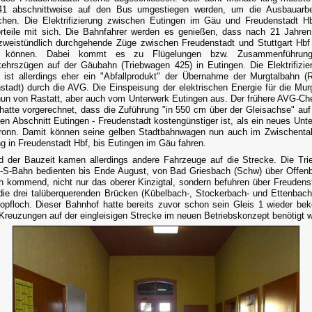
1 abschnittweise auf den Bus umgestiegen werden, um die Ausbauarbe
chen. Die Elektrifizierung zwischen Eutingen im Gäu und Freudenstadt Hb
rteile mit sich. Die Bahnfahrer werden es genießen, dass nach 21 Jahren
zweistündlich durchgehende Züge zwischen Freudenstadt und Stuttgart Hbf
 können. Dabei kommt es zu Flügelungen bzw. Zusammenführun
ehrszügen auf der Gäubahn (Triebwagen 425) in Eutingen. Die Elektrifizie
 ist allerdings eher ein "Abfallprodukt" der Übernahme der Murgtalbahn (R
stadt) durch die AVG. Die Einspeisung der elektrischen Energie für die Mur
 nun von Rastatt, aber auch vom Unterwerk Eutingen aus. Der frühere AVG-Che
hatte vorgerechnet, dass die Zuführung "in 550 cm über der Gleisachse" au
en Abschnitt Eutingen - Freudenstadt kostengünstiger ist, als ein neues Unte
ronn. Damit können seine gelben Stadtbahnwagen nun auch im Zwischenta
 in Freudenstadt Hbf, bis Eutingen im Gäu fahren.
 der Bauzeit kamen allerdings andere Fahrzeuge auf die Strecke. Die Tr
-S-Bahn bedienten bis Ende August, von Bad Griesbach (Schw) über Offen
 kommend, nicht nur das oberer Kinzigtal, sondern befuhren über Freudens
die drei talüberquerenden Brücken (Kübelbach-, Stockerbach- und Ettenbach
opfloch. Dieser Bahnhof hatte bereits zuvor schon sein Gleis 1 wieder b
 Kreuzungen auf der eingleisigen Strecke im neuen Betriebskonzept benötigt w