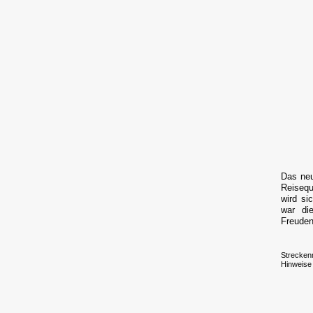
Das neu
Reisequ
wird si
war di
Freuden
Strecken
Hinweise