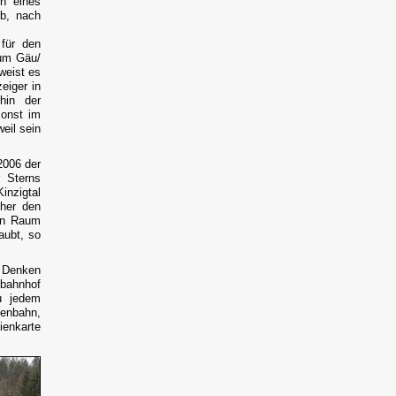
n eines
eb, nach
für den
aum Gäu/
weist es
eiger in
hin der
sonst im
eil sein
2006 der
r Sterns
inzigtal
ther den
den Raum
aubt, so
s Denken
bahnhof
u jedem
ßenbahn,
ienkarte