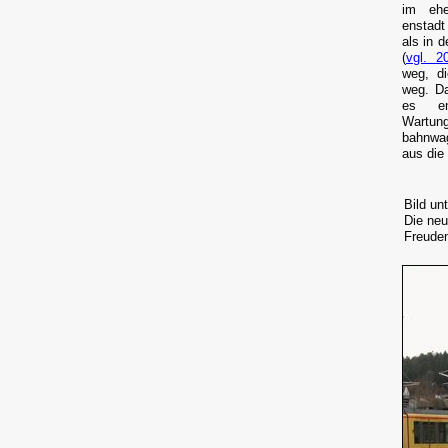
im eh
enstadt
als in 
(
vgl. 2
weg, di
weg. Da
es en
Wartung
bahnwag
aus die
Bild un
Die neu
Freuden