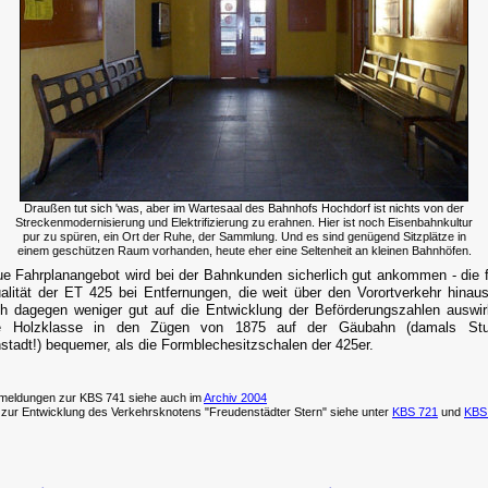
Draußen tut sich 'was, aber im Wartesaal des Bahnhofs Hochdorf ist nichts von der
Streckenmodernisierung und Elektrifizierung zu erahnen. Hier ist noch Eisenbahnkultur
pur zu spüren, ein Ort der Ruhe, der Sammlung. Und es sind genügend Sitzplätze in
einem geschützen Raum vorhanden, heute eher eine Seltenheit an kleinen Bahnhöfen.
e Fahrplanangebot wird bei der Bahnkunden sicherlich gut ankommen - die 
alität der ET 425 bei Entfernungen, die weit über den Vorortverkehr hinau
ch dagegen weniger gut auf die Entwicklung der Beförderungszahlen auswi
e Holzklasse in den Zügen von 1875 auf der Gäubahn (damals Stut
stadt!) bequemer, als die Formblechesitzschalen der 425er.
meldungen zur KBS 741 siehe auch im
Archiv 2004
 zur Entwicklung des Verkehrsknotens "Freudenstädter Stern" siehe unter
KBS 721
und
KBS