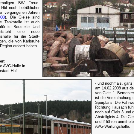
emaligen BW Freud-
 Hbf noch betrüblicher
den vergangenen Jahren
003
). Die Gleise sind
e Tankstelle ist auch
für ist Baustelle. Und
tsteht eine neue
shalle für die Stadt-
en, die von Karlsruhe
 Region erobert haben.
ten:
e AVG-Halle in
stadt Hbf
- und nochmals, ganz 
am 14.02.2008 aus der
von Gleis 1. Bemerke
ist die Vereinfachung 
Spurplans. Die Fahrw
Richtung Hausach füh
noch auf Gleis 3 und 
Abstellgleis 4. Die Gle
und 2 führen unmittelba
AVG-Wartungshalle.