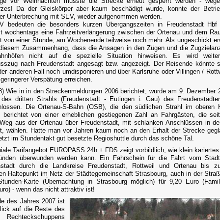
age vor Weihnachten musste die Strecke erneut gesperrt werden - wege
rzes! Da der Gleiskörper aber kaum beschädigt wurde, konnte der Betri
ger Unterbrechung mit SEV, wieder aufgenommen werden.
V bedeuten die besonders kurzen Übergangszeiten in Freudenstadt Hbf 
t wochentags eine Fahrzeitverlängerung zwischen der Ortenau und dem R
rt von einer Stunde, am Wochenende teilweise noch mehr. Als ungeschickt er
 diesem Zusammenhang, dass die Ansagen in den Zügen und die Zugzielanz
hnhöfen nicht auf die spezielle Situation hinweisen. Es wird weiter
sszug nach Freudenstadt angesagt bzw. angezeigt. Der Reisende könnte 
der anderen Fall noch umdisponieren und über Karlsruhe oder Villingen / Rottw
 geringerer Verspätung erreichen.
8) Wie in in den Streckenmeldungen 2006 berichtet, wurde am 9. Dezember 
es dritten Strahls (Freudenstadt - Eutingen i. Gäu) des Freudenstädte
lossen. Die Ortenau-S-Bahn (OSB), die den südlichen Strahl im oberen K
, berichtet von einer erheblichen gestiegenen Zahl an Fahrgästen, die sei
Weg aus der Ortenau über Freudenstadt, mit schlanken Anschlüssen in 
rt, wählen. Hatte man vor Jahren kaum noch an den Erhalt der Strecke gegl
jetzt im Stundentakt gut besetzte Regioshuttle durch das schöne Tal.
iale Tarifangebot EUROPASS 24h + FDS zeigt vorbildlich, wie klein karierte
bünden überwunden werden kann. Ein Fahrschein für die Fahrt vom Stadt
nstadt durch die Landkreise Freudenstadt, Rottweil und Ortenau bis z
gen Haltepunkt im Netz der Städtegemeinschaft Strasbourg, auch in der Stra
Stunden-Karte (Übernachtung in Strasbourg möglich) für 9,20 Euro (Famil
ro) - wenn das nicht attraktiv ist!
e des Jahres 2007 ist
lick auf die Reste des
n Rechteckschuppens