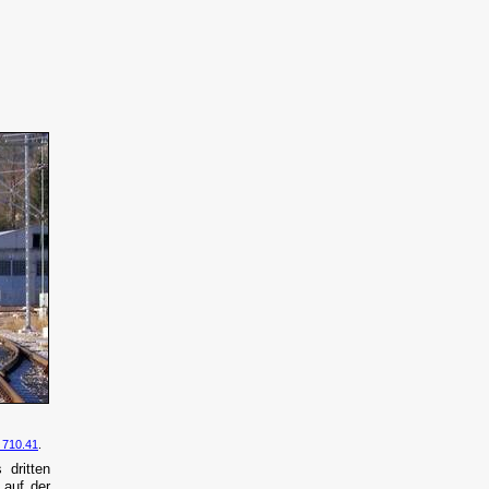
 710.41
.
dritten
 auf der