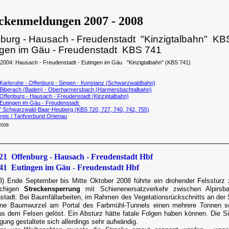
ckenmeldungen 2007 - 2008
nburg - Hausach - Freudenstadt "Kinzigtalbahn" KB
ngen im Gäu - Freudenstadt KBS 741
.2004: Hausach - Freudenstadt - Eutingen im Gäu "Kinzigtalbahn" (KBS 741)
Karlsruhe - Offenburg - Singen - Konstanz (Schwarzwaldbahn)
Biberach (Baden) - Oberharmersbach (Harmersbachtalbahn)
Offenburg - Hausach - Freudenstadt (Kinzigtalbahn)
Eutingen im Gäu - Freudenstadt
" Schwarzwald-Baar-Heuberg (KBS 720, 727, 740, 742, 755)
eis / Tarifverbund Ortenau
2008
1 Offenburg - Hausach - Freudenstadt Hbf
1 Eutingen im Gäu - Freudenstadt Hbf
8) Ende September bis Mitte Oktober 2008 führte ein drohender Felssturz 
öchigen
Streckensperrung
mit Schienenersatzverkehr zwischen Alpirsb
stadt. Bei Baumfällarbeiten, im Rahmen des Vegetationsrückschnitts an der 
eine Baumwurzel am Portal des Farbmühl-Tunnels einen mehrere Tonnen s
us dem Felsen gelöst. Ein Absturz hätte fatale Folgen haben können. Die S
gung gestaltete sich allerdings sehr aufwändig.