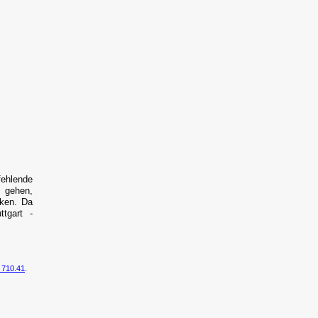
fehlende
s gehen,
rken. Da
tgart -
 710.41
.