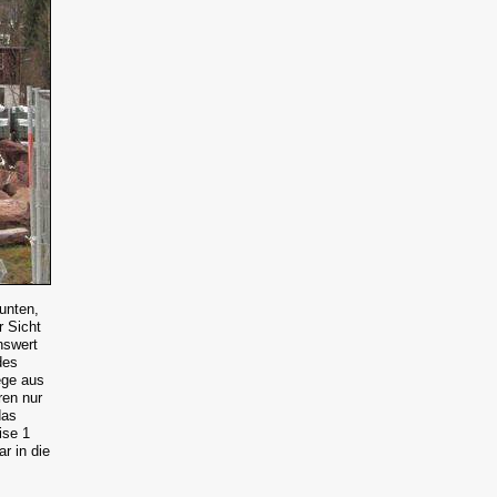
unten,
 Sicht
nswert
des
ege aus
ren nur
das
ise 1
r in die