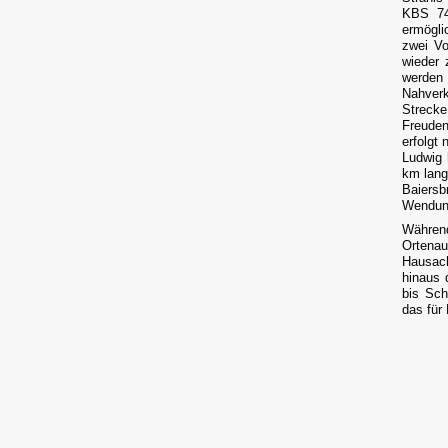
KBS 74
ermögli
zwei Vo
wieder 
werden
Nahverk
Strecke
Freuden
erfolgt
Ludwig 
km lang
Baiersb
Wendung
Während
Ortenau
Hausach
hinaus 
bis Sch
das für