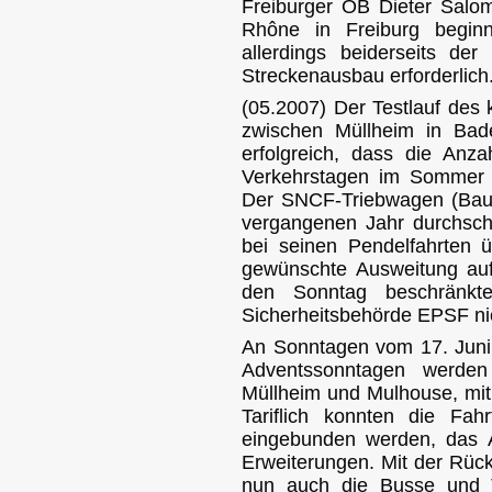
Freiburger OB Dieter Salo
Rhône in Freiburg begi
allerdings beiderseits der
Streckenausbau erforderlich
(05.2007) Der Testlauf des 
zwischen Müllheim in Ba
erfolgreich, dass die Anz
Verkehrstagen im Sommer (
Der SNCF-Triebwagen (Baur
vergangenen Jahr durchschn
bei seinen Pendelfahrten 
gewünschte Ausweitung au
den Sonntag beschränkt
Sicherheitsbehörde EPSF nic
An Sonntagen vom 17. Juni 
Adventssonntagen werden
Müllheim und Mulhouse, mit
Tariflich konnten die Fah
eingebunden werden, das An
Erweiterungen. Mit der Rüc
nun auch die Busse und T