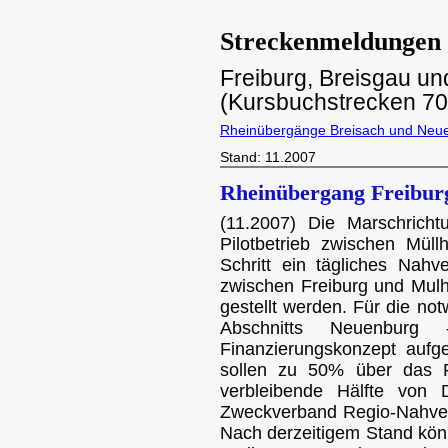
Streckenmeldungen 
Freiburg, Breisgau u
(Kursbuchstrecken 703
Rheinübergänge Breisach und Neu
Stand: 11.2007
Rheinübergang Freibur
(11.2007) Die Marschricht
Pilotbetrieb zwischen Mül
Schritt ein tägliches Nah
zwischen Freiburg und Mul
gestellt werden. Für die no
Abschnitts Neuenburg
Finanzierungskonzept aufges
sollen zu 50% über das P
verbleibende Hälfte v
Zweckverband Regio-Nahve
Nach derzeitigem Stand kö