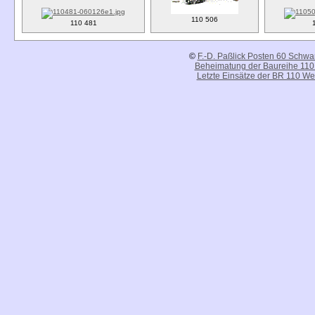
110 506
110 481
©
F.-D. Paßlick Posten 60 Schw
Beheimatung der Baureihe 110
Letzte Einsätze der BR 110 We