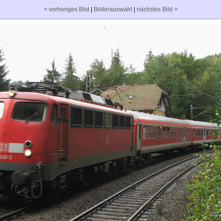
< vorheriges Bild
|
Bilderauswahl
|
nächstes Bild >