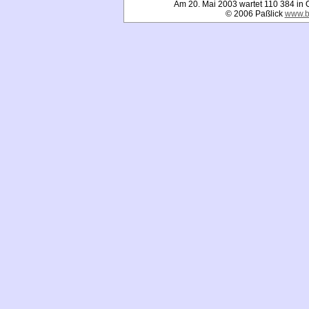
Am 20. Mai 2003 wartet 110 384 in 
© 2006 Paßlick
www.b