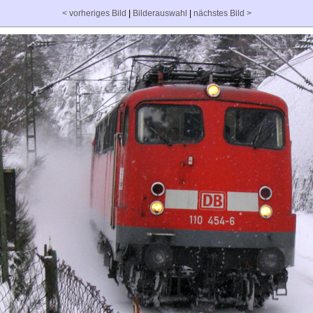
< vorheriges Bild
|
Bilderauswahl
|
nächstes Bild >