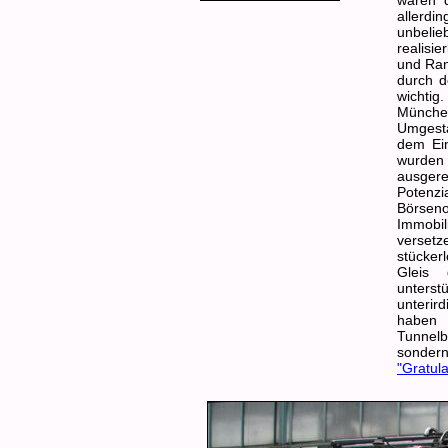
waren d
allerd
unbelie
realisi
und Rang
durch d
wichti
Münche
Umgesta
dem Ein
wurden 
ausgere
Potenz
Börsen
Immobil
versetz
stücker
Gleis 
unterst
unterir
haben 
Tunnel
sondern
"Gratula