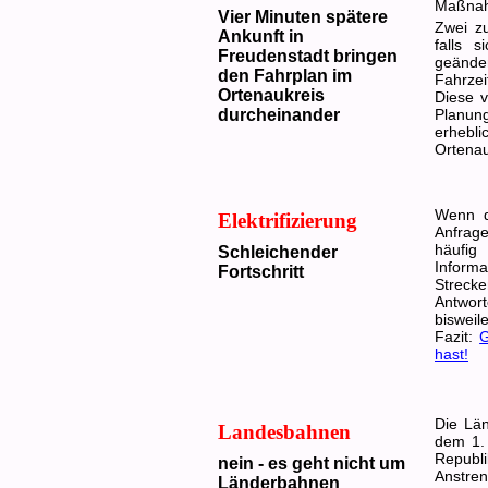
Maßna
Vier Minuten spätere
Zwei zu
Ankunft in
falls 
Freudenstadt bringen
geänder
den Fahrplan im
Fahrzei
Ortenaukreis
Diese v
durcheinander
Planun
erhebli
Ortenau
Wenn d
Elektrifizierung
Anfrag
häufig
Schleichender
Informa
Fortschritt
Strecke
Antwor
bisweil
Fazit:
G
hast!
Die Lä
Landesbahnen
dem 1. 
Republ
nein - es geht nicht um
Anstr
Länderbahnen