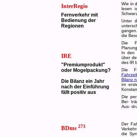
Wie in 
InterRegio
lesen i
Schwarz
Fernverkehr mit
Bedienung der
Unter 
Regionen
untersc
gangen.
die Bes
Die F
Planung
In den
IRE
über de
des IR b
"Premiumprodukt"
Die F
oder Mogelpackung?
Fahrzei
Bilanz 
Die Bilanz ein Jahr
im erst
nach der Einführung
Konstanz
fällt positiv aus
Die per
Bei- t
Aus- dr
Der Fah
273
BDms
Verkehr
die Sym