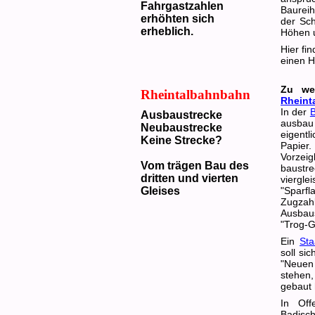
Fahrgastzahlen
Baurei
erhöhten sich
der Sch
erheblich.
Höhen u
Hier fi
einen H
Zu we
Rheintalbahnbahn
Rheint
In der
B
Ausbaustrecke
ausbau
Neubaustrecke
eigent
Keine Strecke?
Papier.
Vorzei
Vom trägen Bau des
baustre
dritten und vierten
viergle
Gleises
"Sparfl
Zugza
Ausbau
"Trog-G
Ein
Sta
soll si
"Neuen
stehen,
gebaut
In Off
Badisc