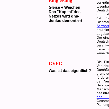
Entgleisung
verknü
Eisenb
Gleise + Weichen
Deutsc
Das "Kapital"des
durch s
Netzes wird gna-
die Sc
denlos demontiert
Diens
Schwar
erzähl
abgebau
Der ein
Deutsc
verant
Kernstü
keine d
Die Fin
GVFG
Verkeh
Durchf
Was ist das eigentlich?
grund
förderu
der Ver
Belang
Mensc
beeintr
des F
Gesamta
Planung