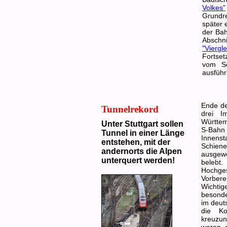
Volkes"
Grundr
später 
der Ba
Abschn
"Viergl
Fortset
vom S
ausführl
Ende de
Tunnelrekord
drei I
Württem
Unter Stuttgart sollen
S-Bahn 
Tunnel in einer Länge
Innenst
entstehen, mit der
Schiene
andernorts die Alpen
ausgew
unterquert werden!
bele
Hochge
Vorber
Wichti
besonde
im deut
die Ko
kreuzun