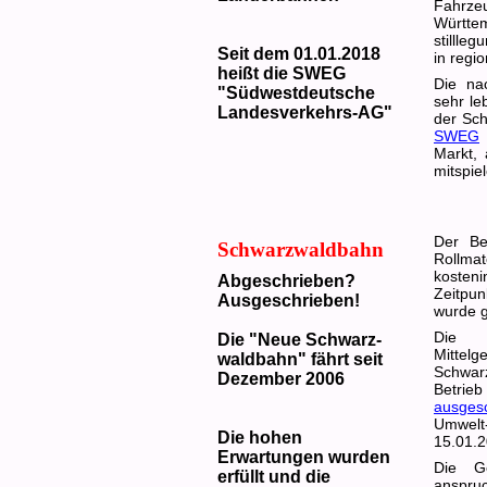
Fahrze
Württe
stillle
Seit dem 01.01.2018
in regi
heißt die SWEG
Die na
"Südwestdeutsche
sehr le
Landesverkehrs-AG"
der Sch
SWEG
Markt, 
mitspie
Der Be
Schwarzwaldbahn
Rollma
kosten
Abgeschrieben?
Zeitpu
Ausgeschrieben!
wurde g
Di
Die "Neue Schwarz-
Mitte
waldbahn" fährt seit
Schwar
Dezember 2006
Betrieb
ausges
Umwelt
Die hohen
15.01.
Erwartungen wurden
Die Ge
erfüllt und die
anspr