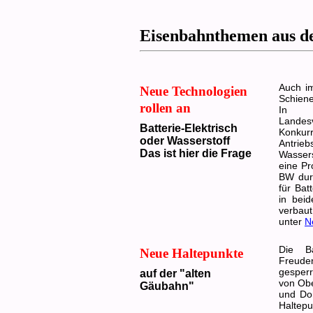
Eisenbahnthemen aus d
Auch im
Neue Technologien
Schiene
rollen an
In te
Landesv
Batterie-Elektrisch
Konku
oder Wasserstoff
Antrieb
Das ist hier die Frage
Wasser
eine Pr
BW dur
für Bat
in bei
verbau
unter
N
Die B
Neue Haltepunkte
Freude
gesperr
auf der "alten
von Obe
Gäubahn"
und Do
Haltep