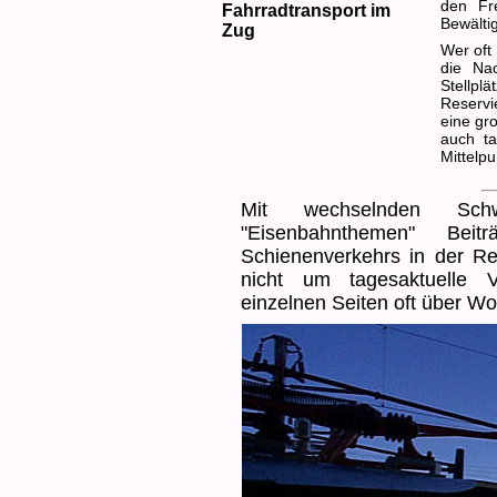
den Fr
Fahrradtransport im
Bewälti
Zug
Wer oft
die Na
Stellpl
Reservi
eine gr
auch ta
Mittelp
Mit wechselnden Sch
"Eisenbahnthemen" Bei
Schienenverkehrs in der Reg
nicht um tagesaktuelle V
einzelnen Seiten oft über W