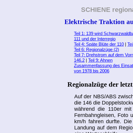
SCHIENE region
Elektrische Traktion a
Teil 1: 139 wird Schwarzwaldb
111 und der Interregio
Teil 4: Späte Blüte der 110
|
Tei
Teil 6: Regionalzüge (2)
Teil 7: Drehstrom auf dem Vo
146.2
|
Teil 9: Ahnen
Zusammenfassung des Einsatz
von 1978 bis 2006
Regionalzüge der letz
Auf der NBS/ABS zwisch
die 146 die Doppelstock
während die 110er mit
Fernbahngleisen, Foto u
km/h fahren durfte. Die
Landung auf dem Region