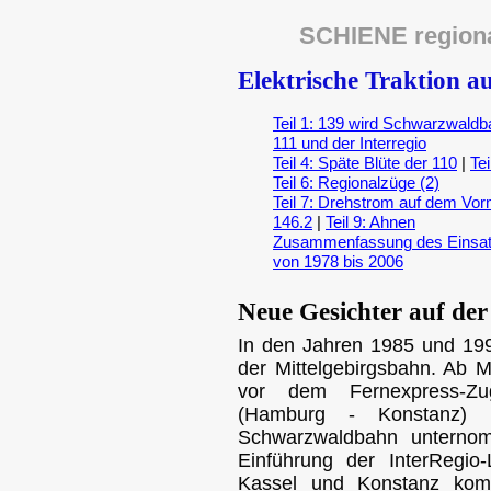
SCHIENE region
Elektrische Traktion a
Teil 1: 139 wird Schwarzwaldb
111 und der Interregio
Teil 4: Späte Blüte der 110
|
Tei
Teil 6: Regionalzüge (2)
Teil 7: Drehstrom auf dem Vo
146.2
|
Teil 9: Ahnen
Zusammenfassung des Einsatz
von 1978 bis 2006
Neue Gesichter auf de
In den Jahren 1985 und 199
der Mittelgebirgsbahn. Ab 
vor dem Fernexpress-Zu
(Hamburg - Konstanz) e
Schwarzwaldbahn unternom
Einführung der InterRegi
Kassel und Konstanz komm