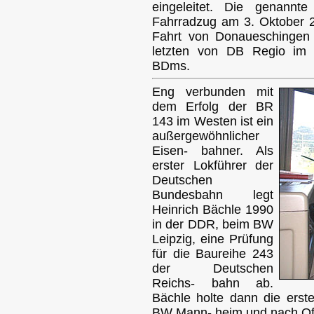
eingeleitet. Die genann
Fahrradzug am 3. Oktober 20
Fahrt von Donaueschingen
letzten von DB Regio im ö
BDms.
Eng verbunden mit
dem Erfolg der BR
143 im Westen ist ein
außergewöhnlicher
Eisen- bahner. Als
erster Lokführer der
Deutschen
Bundesbahn legt
Heinrich Bächle 1990
in der DDR, beim BW
Leipzig, eine Prüfung
für die Baureihe 243
der Deutschen
Reichs- bahn ab.
Bächle holte dann die ers
BW Mann- heim und nach Of