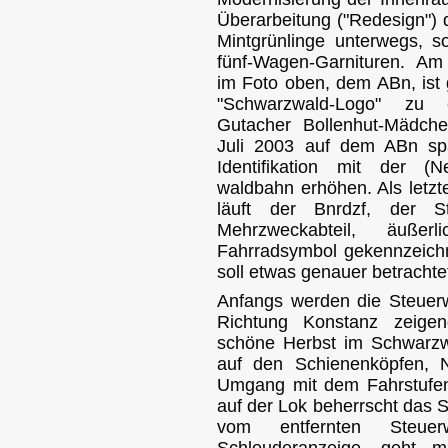
Überarbeitung ("Redesign") d
Mintgrünlinge unterwegs, so
fünf-Wagen-Garnituren.
Am 
im Foto oben, dem ABn, ist
"Schwarzwald-Logo" zu 
Gutacher Bollenhut-Mädche
Juli 2003 auf dem ABn spa
Identifikation mit der (
waldbahn erhöhen. Als letz
läuft der Bnrdzf, der S
Mehrzweckabteil, äuße
Fahrradsymbol gekennzeichn
soll etwas genauer betrachte
Anfangs werden die Steuer
Richtung Konstanz zeigend
schöne Herbst im Schwarzw
auf den Schienenköpfen, N
Umgang mit dem Fahrstufens
auf der Lok beherrscht das 
vom entfernten Steu
Schleuderanzeige, geht m