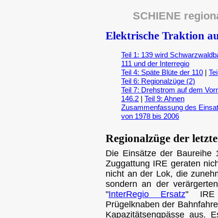
SCHIENE region
Elektrische Traktion a
Teil 1: 139 wird Schwarzwaldb
111 und der Interregio
Teil 4: Späte Blüte der 110
|
Tei
Teil 6: Regionalzüge (2)
Teil 7: Drehstrom auf dem Vo
146.2
|
Teil 9: Ahnen
Zusammenfassung des Einsatz
von 1978 bis 2006
Regionalzüge der letzt
Die Einsätze der Baureihe 
Zuggattung IRE geraten nicht
nicht an der Lok, die zune
sondern an der verärgerte
"
InterRegio Ersatz
" IRE 
Prügelknaben der Bahnfahrer
Kapazitätsengpässe aus. 