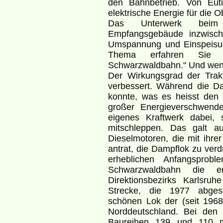
den Bahnbetrieb. Von Eut
elektrische Energie für die O
Das Unterwerk beim 
Empfangsgebäude inzwische
Umspannung und Einspeisun
Thema erfahren Sie im
Schwarzwaldbahn." Und wenn
Der Wirkungsgrad der Trakt
verbessert. Während die Da
konnte, was es heisst den
großer Energieverschwender
eigenes Kraftwerk dabei, 
mitschleppen. Das galt au
Dieselmotoren, die mit ihre
antrat, die Dampflok zu ver
erheblichen Anfangsprob
Schwarzwaldbahn die ers
Direktionsbezirks Karlsruh
Strecke, die 1977 abges
schönen Lok der (seit 196
Norddeutschland. Bei den 
Baureihen 139 und 110 mi