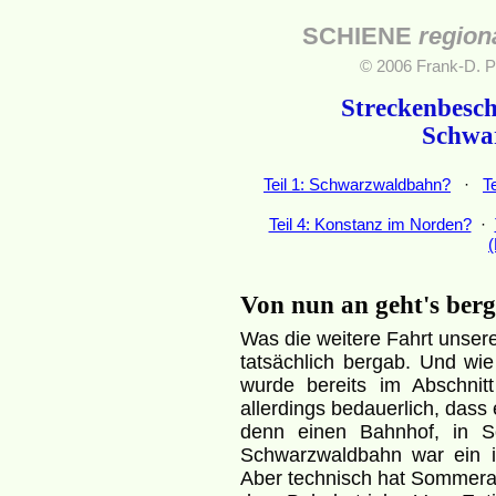
SCHIENE
region
© 2006 Frank-D. P
Streckenbesch
Schwa
Teil 1: Schwarzwaldbahn?
·
T
Teil 4: Konstanz im Norden?
·
(
Von nun an geht's berg
Was die weitere Fahrt unser
tatsächlich bergab. Und wie
wurde bereits im Abschnitt
allerdings bedauerlich, das
denn einen Bahnhof, in S
Schwarzwaldbahn war ein i
Aber technisch hat Sommerau