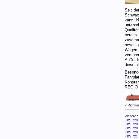
Seit d
Schwarz
kann. N
unterze
Qualitä
bereit
zusamme
beseiti
Wagen-
verspre
Außerde
diese a
Besond
Fahrpla
Konsta
REGIO i
< Ric
Weitere 
KBS 72
KBS 72
KBS 72
KBS 72
KBS 721 O