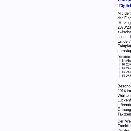
Täglic
Mit dem
der Flä
IR Zug
2370/2
zwische
aus d
Emden/D
Fahrpla
samstag
Rückblick
| Im Absc
| IR 257
| IR 247
| IR 247
| IR 257
Besonde
2014 im
Württem
Lückenf
störend
Öffnung
Taktzei
Der Weg
Frankfu
für die