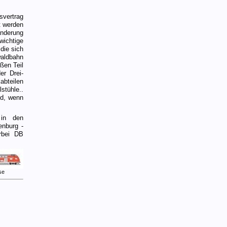
vertrag
t werden
änderung
wichtige
die sich
aldbahn
ßen Teil
er Drei-
bteilen
stühle..
rd, wenn
 in den
enburg -
rbei DB
se