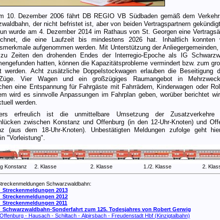
em 10. Dezember 2006 fährt DB REGIO VB Südbaden gemäß dem Verkehrs
waldbahn, der nicht befristet ist, aber von beiden Vertragspartnern gekündig
un wurde am 4. Dezember 2014 im Rathaus von St. Georgen eine Vertrags
ichnet, die eine Laufzeit bis mindestens 2026 hat. Inhaltlich konnten 
tsmerkmale aufgenommen werden. Mit Unterstützung der Anliegergemeinden, 
s zu Zeiten den drohenden Endes der Interregio-Epoche als IG Schwarzw
ngefunden hatten, können die Kapazitätsprobleme vermindert bzw. zum gro
gt werden. Acht zusätzliche Doppelstockwagen erlauben die Beseitigung d
Züge. Vier Wagen und ein großzügiges Raumangebot in Mehrzwecka
chen eine Entspannung für Fahrgäste mit Fahrrädern, Kinderwagen oder Roll
m wird es sinnvolle Anpassungen im Fahrplan geben, worüber berichtet wi
ktuell werden.
ers erfreulich ist die unmittelbare Umsetzung der Zusatzverkehre
nlücken zwischen Konstanz und Offenburg (in den 12-Uhr-Knoten) und Off
nz (aus dem 18-Uhr-Knoten). Unbestätigten Meldungen zufolge geht hie
n "Vorleistung".
htung Konstanz 2. Klasse 2. Klasse 1./2. Klasse 2. Klas
Streckenmeldungen Schwarzwaldbahn:
0
Streckenmeldungen 2013
0
Streckenmeldungen 2012
0
Streckenmeldungen 2011
0
Schwarzwaldbahn-Sonderfahrt zum 125. Todesjahres von Robert Gerwig
ffenburg - Hausach - Schiltach - Alpirsbach - Freudenstadt Hbf (Kinzigtalbahn)