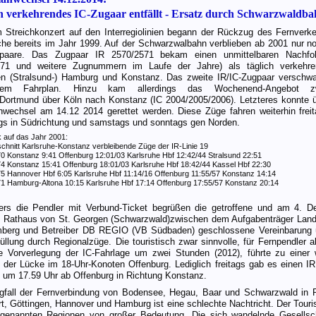
h verkehrendes IC-Zugaar entfällt - Ersatz durch Schwarzwaldb
 Streichkonzert auf den Interregiolinien begann der Rückzug des Fernverk
che bereits im Jahr 1999. Auf der Schwarzwalbahn verblieben ab 2001 nur n
paare. Das Zugpaar IR 2570/2571 bekam einen unmittelbaren Nachfol
371 und weitere Zugnummern im Laufe der Jahre) als täglich verkehre
n (Stralsund-) Hamburg und Konstanz. Das zweite IR/IC-Zugpaar verschw
em Fahrplan. Hinzu kam allerdings das Wochenend-Angebot zw
ortmund über Köln nach Konstanz (IC 2004/2005/2006). Letzteres konnte 
nwechsel am 14.12 2014 gerettet werden. Diese Züge fahren weiterhin frei
s in Südrichtung und samstags und sonntags gen Norden.
 auf das Jahr 2001:
hnitt Karlsruhe-Konstanz verbleibende Züge der IR-Linie 19
0 Konstanz 9:41 Offenburg 12:01/03 Karlsruhe Hbf 12:42/44 Stralsund 22:51
4 Konstanz 15:41 Offenburg 18:01/03 Karlsruhe Hbf 18:42/44 Kassel Hbf 22:30
5 Hannover Hbf 6:05 Karlsruhe Hbf 11:14/16 Offenburg 11:55/57 Konstanz 14:14
1 Hamburg-Altona 10:15 Karlsruhe Hbf 17:14 Offenburg 17:55/57 Konstanz 20:14
rs die Pendler mit Verbund-Ticket begrüßen die getroffene und am 4. 
 Rathaus von St. Georgen (Schwarzwald)zwischen dem Aufgabenträger Lan
berg und Betreiber DB REGIO (VB Südbaden) geschlossene Vereinbarung 
üllung durch Regionalzüge. Die touristisch zwar sinnvolle, für Fernpendler a
e Vorverlegung der IC-Fahrlage um zwei Stunden (2012), führte zu einer 
 der Lücke im 18-Uhr-Konoten Offenburg. Lediglich freitags gab es einen IR
t um 17.59 Uhr ab Offenburg in Richtung Konstanz.
fall der Fernverbindung von Bodensee, Hegau, Baar und Schwarzwald in 
rt, Göttingen, Hannover und Hamburg ist eine schlechte Nachtricht. Der Touri
 genannten Regionen von großer Bedeutung. Die sich wandelnde Gesellsc