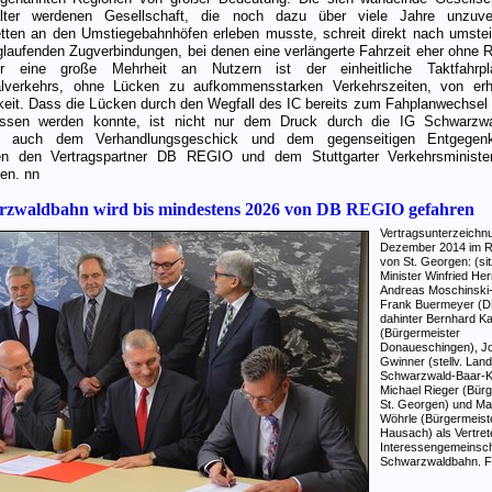
älter werdenen Gesellschaft, die noch dazu über viele Jahre unzuver
tten an den Umstiegebahnhöfen erleben musste, schreit direkt nach umstei
glaufenden Zugverbindungen, bei denen eine verlängerte Fahrzeit eher ohne 
ür eine große Mehrheit an Nutzern ist der einheitliche Taktfahrp
alverkehrs, ohne Lücken zu aufkommensstarken Verkehrszeiten, von erhe
keit. Dass die Lücken durch den Wegfall des IC bereits zum Fahplanwechsel
ossen werden konnte, ist nicht nur dem Druck durch die IG Schwarzwa
n auch dem Verhandlungsgeschick und dem gegenseitigen Entgege
en den Vertragspartner DB REGIO und dem Stuttgarter Verkehrsministe
en. nn
rzwaldbahn wird bis mindestens 2026 von DB REGIO gefahren
Vertragsunterzeichn
Dezember 2014 im R
von St. Georgen: (si
Minister Winfried He
Andreas Moschinski
Frank Buermeyer (D
dahinter Bernhard Ka
(Bürgermeister
Donaueschingen), J
Gwinner (stellv. Land
Schwarzwald-Baar-Kr
Michael Rieger (Bür
St. Georgen) und Ma
Wöhrle (Bürgermeist
Hausach) als Vertret
Interessengemeinsch
Schwarzwaldbahn. F