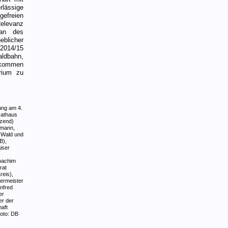
lässige
gefreien
Relevanz
lan des
blicher
 2014/15
ldbahn,
nkommen
rium zu
ung am 4.
athaus
tzend)
rmann,
-Wald und
B),
iser
oachim
rat
eis),
germeister
nfred
er
er der
aft
oto: DB