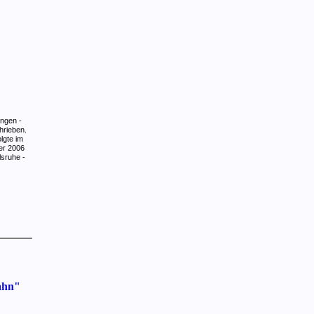
ingen -
hrieben.
lgte im
er 2006
sruhe -
ahn"