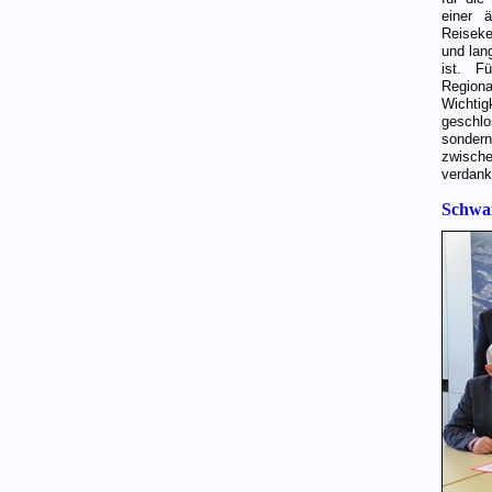
einer 
Reiseke
und lan
ist. F
Region
Wichtig
geschl
sonder
zwisch
verdank
Schwa