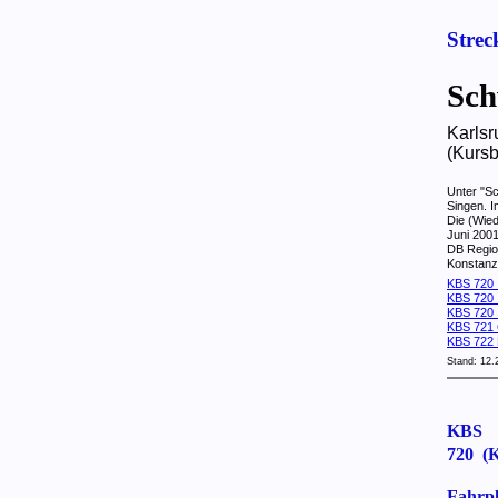
Strec
Sch
Karlsr
(Kursb
Unter "Sc
Singen. 
Die (Wie
Juni 200
DB Regio
Konstanz 
KBS 72
KBS 72
KBS 72
KBS 721 O
KBS 722 
Stand: 12.
KBS
720 (K
Fahrpl