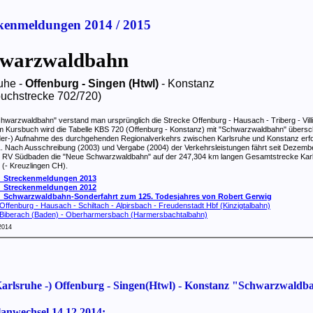
kenmeldungen 2014 / 2015
warzwaldbahn
uhe -
Offenburg - Singen (Htwl)
- Konstanz
uchstrecke 702/720)
hwarzwaldbahn" verstand man ursprünglich die Strecke Offenburg - Hausach - Triberg - Vill
Im Kursbuch wird die Tabelle KBS 720 (Offenburg - Konstanz) mit "Schwarzwaldbahn" übersc
der-) Aufnahme des durchgehenden Regionalverkehrs zwischen Karlsruhe und Konstanz erfo
1. Nach Ausschreibung (2003) und Vergabe (2004) der Verkehrsleistungen fährt seit Dezemb
 RV Südbaden die "Neue Schwarzwaldbahn" auf der 247,304 km langen Gesamtstrecke Karl
(- Kreuzlingen CH).
0
Streckenmeldungen 2013
0
Streckenmeldungen 2012
0
Schwarzwaldbahn-Sonderfahrt zum 125. Todesjahres von Robert Gerwig
ffenburg - Hausach - Schiltach - Alpirsbach - Freudenstadt Hbf (Kinzigtalbahn)
Biberach (Baden) - Oberharmersbach (Harmersbachtalbahn)
2014
arlsruhe -) Offenburg - Singen(Htwl) - Konstanz "Schwarzwaldb
anwechsel 14.12.2014: