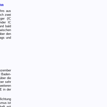
ahn
ehrs aus
och zwei
ger (IC
nder IC
and bald
ischen
über den
tags und
Dezember
d Baden-
über die
ber sehr
weiteren
E in der
Richtung
smus ist
haft mit