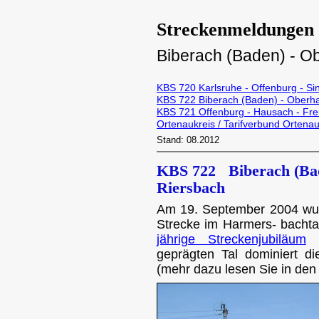
Streckenmeldungen
Biberach (Baden) - 
KBS 720 Karlsruhe - Offenburg - S
KBS 722 Biberach (Baden) - Oberh
KBS 721 Offenburg - Hausach - Fre
Ortenaukreis / Tarifverbund Ortena
Stand: 08.2012
KBS 722 Biberach (Ba
Riersbach
Am 19. September 2004 wu
Strecke im Harmers- bachtal
jährige Streckenjubiläum
g
geprägten Tal dominiert di
(mehr dazu lesen Sie in de