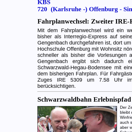
KBS
720 (Karlsruhe -) Offenburg - S
Fahrplanwechsel: Zweiter IRE-
Mit dem Fahrplanwechsel wird ein w
bisher als Interregio-Express auf sei
Gengenbach durchgefahren ist, dort um
Hochschule Offenburg mit Wohnsitz nörd
schneller als bisher die Vorlesunge
Gengenbach ergibt sich dadurch e
Schwarzwald-Hegau-Bodensee mit ein
dem bisherigen Fahrplan. Für Fahrgäste
Zuges IRE 5309 um 7.58 Uhr im 
berücksichtigen.
Schwarzwaldbahn Erlebnispfad i
Der Ze
bleibt
Winfri
auch s
aber 