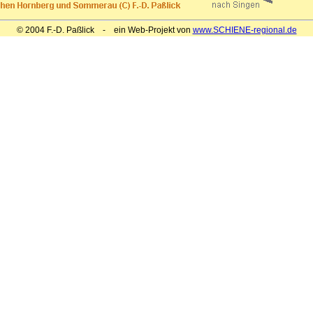
© 2004 F.-D. Paßlick - ein Web-Projekt von
www.SCHIENE-regional.de