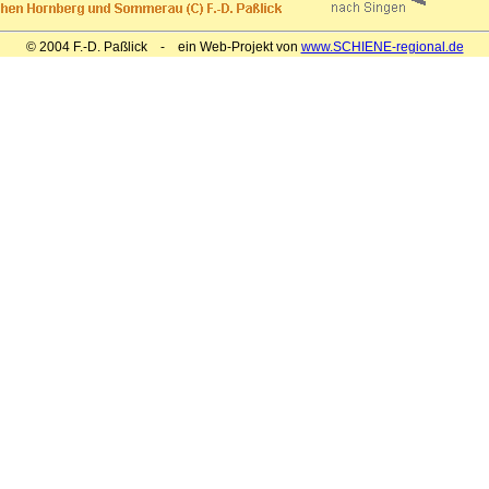
© 2004 F.-D. Paßlick - ein Web-Projekt von
www.SCHIENE-regional.de