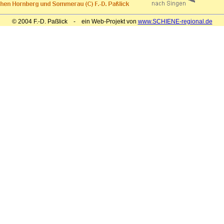
© 2004 F.-D. Paßlick - ein Web-Projekt von
www.SCHIENE-regional.de