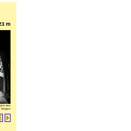
23 m
ahrt des
g Singen