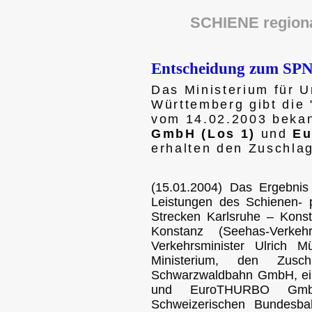
SCHIENE region
Entscheidung zum SPN
Das Ministerium für 
Württemberg gibt die
vom 14.02.2003 beka
GmbH (Los 1)
und
Eu
erhalten den Zuschlag
(15.01.2004) Das Ergebnis
Leistungen des Schienen-
Strecken Karlsruhe – Kon
Konstanz (Seehas-Verke
Verkehrsminister Ulrich Mü
Ministerium, den Zu
Schwarzwaldbahn GmbH, ei
und EuroTHURBO GmbH
Schweizerischen Bundesba