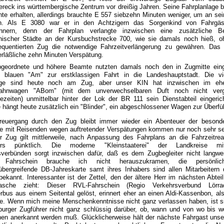
ereck ins württembergische Zentrum vor dreißig Jahren. Seine Fahrplanlage b
te erhalten, allerdings brauchte E 557 siebzehn Minuten weniger, um an sei
n. Als E 3080 war er in den Achtzigern das Sorgenkind von Fahrgä
hnern, denn der Fahrplan verlangte inzwischen eine zusätzliche B
inischer Städte an der Kursbuchstrecke 700, wie sie damals noch hieß, 
requentierten Zug die notwendige Fahrzeitverlängerung zu gewähren. Das 
rläßliche zehn Minuten Verspätung.
bgeordnete und höhere Beamte nutzten damals noch den in Zugmitte eing
 blauen "Am" zur erstklassigen Fahrt in die Landeshauptstadt. Die vi
inge sind heute noch am Zug, aber unser KIN hat inzwischen im eh
bahnwagen "ABom" (mit dem unverwechselbaren Duft noch nicht verg
ezeiten) unmittelbar hinter der Lok der BR 111 sein Dienstabteil eingeric
hängt heute zusätzlich ein "Blinder", ein abgeschlossener Wagen zur Überfü
reuergang durch den Zug bleibt immer wieder ein Abenteuer der besonde
e mit Reisenden wegen auftretender Verspätungen kommen nur noch sehr sel
r Zug gilt mittlerweile, nach Anpassung des Fahrplans an die Fahrzeitreali
ers pünktlich. Die moderne "Kleinstaaterei" der Landkreise mi
sverbünden sorgt inzwischen dafür, daß es dem Zugbegleiter nicht langweil
 Fahrschein brauche ich nicht herauszukramen, die persönli
übergreifende DB-Jahreskarte samt ihres Inhabers sind allen Mitarbeitern 
ekannt. Interessanter ist der Zettel, den der ältere Herr im nächsten Abtei
tasche zieht: Dieser RVL-Fahrschein (Regio Verkehrsverbund Lörra
rbus aus einem Seitental gelöst, erinnert eher an einen Aldi-Kassenbon, al
te. Wenn mich meine Menschenkenntnisse nicht ganz verlassen haben, ist s
iburger Zugführer nicht ganz schlüssig darüber, ob, wann und von wo bis w
hen anerkannt werden muß. Glücklicherweise hält der nächste Fahrgast uns