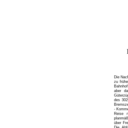
Die Nach
zu früh
Bahnhof
aber da
Güterzüg
des 302
Bremszet
- Komme
Reise n
planmäß
über Fr
Die Abf