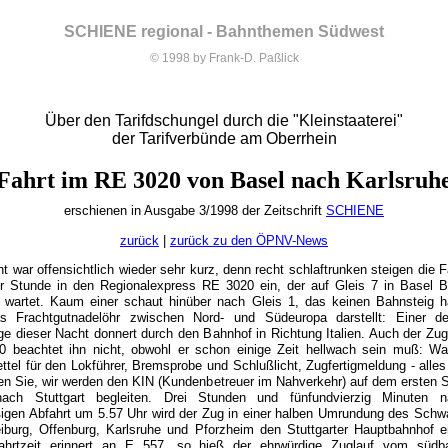
SCHIENE regional - Bahnthemen Südwest
© 1998 by Frank-D. Paßlick
Über den Tarifdschungel durch die "Kleinstaaterei"
der Tarifverbünde am Oberrhein
Fahrt im RE 3020 von Basel nach Karlsruh
erschienen in Ausgabe 3/1998 der Zeitschrift
SCHIENE
zurück
|
zurück zu den ÖPNV-News
t war offensichtlich wieder sehr kurz, denn recht schlaftrunken steigen die 
er Stunde in den Regionalexpress RE 3020 ein, der auf Gleis 7 in Basel B
 wartet. Kaum einer schaut hinüber nach Gleis 1, das keinen Bahnsteig ha
s Frachtgutnadelöhr zwischen Nord- und Südeuropa darstellt: Einer de
e dieser Nacht donnert durch den Bahnhof in Richtung Italien. Auch der Zug
0 beachtet ihn nicht, obwohl er schon einige Zeit hellwach sein muß: Wag
tel für den Lokführer, Bremsprobe und Schlußlicht, Zugfertigmeldung - alles 
n Sie, wir werden den KIN (Kundenbetreuer im Nahverkehr) auf dem ersten S
ach Stuttgart begleiten. Drei Stunden und fünfundvierzig Minuten 
igen Abfahrt um 5.57 Uhr wird der Zug in einer halben Umrundung des Schw
eiburg, Offenburg, Karlsruhe und Pforzheim den Stuttgarter Hauptbahnhof er
ahrtzeit erinnert an E 557, so hieß der ehrwürdige Zuglauf vom südb