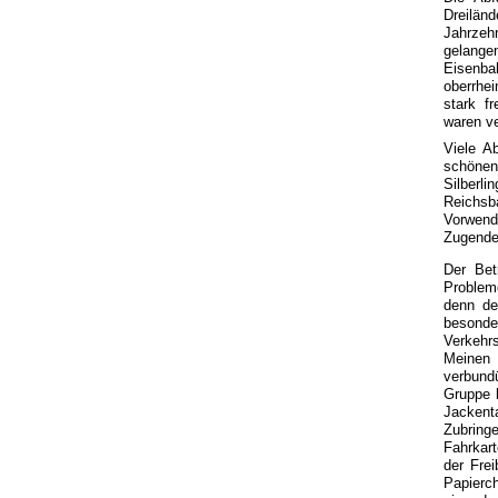
Dreiländ
Jahrzehn
gelange
Eisenba
oberrhe
stark f
waren ve
Viele A
schönen
Silberl
Reichs
Vorwend
Zugende 
Der Bet
Problem
denn de
besond
Verkehr
Meinen
verbund
Gruppe b
Jacken
Zubringe
Fahrkar
der Fre
Papierc