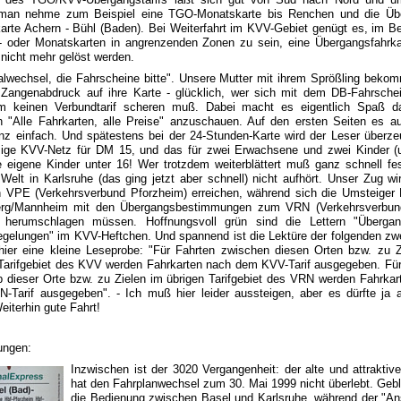
 man nehme zum Beispiel eine TGO-Monatskarte bis Renchen und die Üb
arte Achern - Bühl (Baden). Bei Weiterfahrt im KVV-Gebiet genügt es, im Be
 oder Monatskarten in angrenzenden Zonen zu sein, eine Übergangsfahrk
 nicht mehr gelöst werden.
alwechsel, die Fahrscheine bitte". Unsere Mutter mit ihrem Sprößling bekom
 Zangenabdruck auf ihre Karte - glücklich, wer sich mit dem DB-Fahrschei
 keinen Verbundtarif scheren muß. Dabei macht es eigentlich Spaß 
n "Alle Fahrkarten, alle Preise" anzuschauen. Auf den ersten Seiten es au
nz einfach. Und spätestens bei der 24-Stunden-Karte wird der Leser überzeu
sige KVV-Netz für DM 15, und das für zwei Erwachsene und zwei Kinder (u
e eigene Kinder unter 16! Wer trotzdem weiterblättert muß ganz schnell fes
Welt in Karlsruhe (das ging jetzt aber schnell) nicht aufhört. Unser Zug w
n VPE (Verkehrsverbund Pforzheim) erreichen, während sich die Umsteiger 
erg/Mannheim mit den Übergangsbestimmungen zum VRN (Verkehrsverbun
 herumschlagen müssen. Hoffnungsvoll grün sind die Lettern "Überga
egelungen" im KVV-Heftchen. Und spannend ist die Lektüre der folgenden zwe
 hier eine kleine Leseprobe: "Für Fahrten zwischen diesen Orten bzw. zu Z
 Tarifgebiet des KVV werden Fahrkarten nach dem KVV-Tarif ausgegeben. Für
b dieser Orte bzw. zu Zielen im übrigen Tarifgebiet des VRN werden Fahrka
-Tarif ausgegeben". - Ich muß hier leider aussteigen, aber es dürfte ja al
Weiterhin gute Fahrt!
ngen:
Inzwischen ist der 3020 Vergangenheit: der alte und attraktiv
hat den Fahrplanwechsel zum 30. Mai 1999 nicht überlebt. Gebl
die Bedienung zwischen Basel und Karlsruhe, während der "An