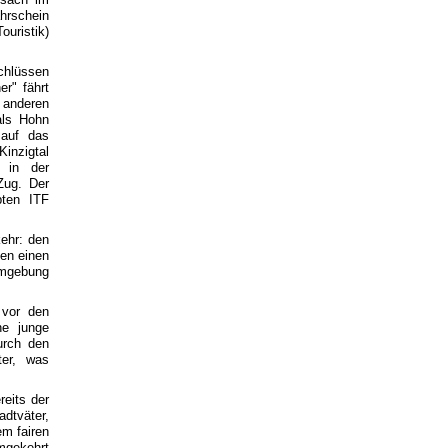
ahrschein
uristik)
chlüssen
r" fährt
 anderen
als Hohn
 auf das
nzigtal
 in der
Zug. Der
bten ITF
kehr: den
en einen
mgebung
 vor den
ne junge
urch den
ter, was
eits der
dtväter,
em fairen
mgekehrt