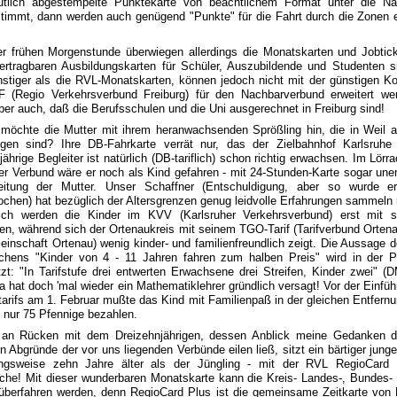
utlich abgestempelte Punktekarte von beachtlichem Format unter die N
timmt, dann werden auch genügend "Punkte" für die Fahrt durch die Zonen e
er frühen Morgenstunde überwiegen allerdings die Monatskarten und Jobtick
bertragbaren Ausbildungskarten für Schüler, Auszubildende und Studenten s
stiger als die RVL-Monatskarten, können jedoch nicht mit der günstigen K
 (Regio Verkehrsverbund Freiburg) für den Nachbarverbund erweitert we
r auch, daß die Berufsschulen und die Uni ausgerechnet in Freiburg sind!
möchte die Mutter mit ihrem heranwachsenden Sprößling hin, die in Weil 
egen sind? Ihre DB-Fahrkarte verrät nur, das der Zielbahnhof Karlsruhe 
jährige Begleiter ist natürlich (DB-tariflich) schon richtig erwachsen. Im Lörr
er Verbund wäre er noch als Kind gefahren - mit 24-Stunden-Karte sogar unen
eitung der Mutter. Unser Schaffner (Entschuldigung, aber so wurde e
ochen) hat bezüglich der Altersgrenzen genug leidvolle Erfahrungen sammeln
lich werden die Kinder im KVV (Karlsruher Verkehrsverbund) erst mit 
n, während sich der Ortenaukreis mit seinem TGO-Tarif (Tarifverbund Ortena
einschaft Ortenau) wenig kinder- und familienfreundlich zeigt. Die Aussage
ftchens "Kinder von 4 - 11 Jahren fahren zum halben Preis" wird in der P
t: "In Tarifstufe drei entwerten Erwachsene drei Streifen, Kinder zwei" (
da hat doch 'mal wieder ein Mathematiklehrer gründlich versagt! Vor der Einfü
arifs am 1. Februar mußte das Kind mit Familienpaß in der gleichen Entfern
 nur 75 Pfennige bezahlen.
an Rücken mit dem Dreizehnjährigen, dessen Anblick meine Gedanken d
hen Abgründe der vor uns liegenden Verbünde eilen ließ, sitzt ein bärtiger jung
ngsweise zehn Jahre älter als der Jüngling - mit der RVL RegioCard 
iche! Mit dieser wunderbaren Monatskarte kann die Kreis- Landes-, Bundes-
überfahren werden, denn RegioCard Plus ist die gemeinsame Zeitkarte von