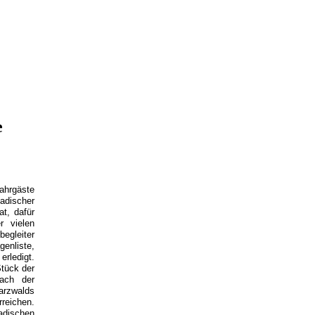
e
Fahrgäste
adischer
t, dafür
r vielen
begleiter
enliste,
erledigt.
tück der
nach der
arzwalds
reichen.
adischen