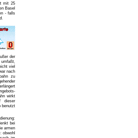
t mit 25
en Basel
 - falls
d.
ußer der
 umfaßt,
icht viel
war nach
sbahn zu
gehender
rlängert
ngebots-
hn wirkt
f dieser
o benutzt
dienung:
enkt bei
die armen
e: obwohl
usach im