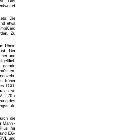
ase: Das
ntwertet
ets. Die
ind etwa
ombiCard
rden. Zu
am Rhein
ist. Der
acher und
tgeltlich
r gerade
 müssen.
sechzehn
u, früher
 des TGO-
raxis so
DM 2,70 /
hrung des
ungsstufe
urch die
er Mann -
Plus für
 und EG-
 RVL und