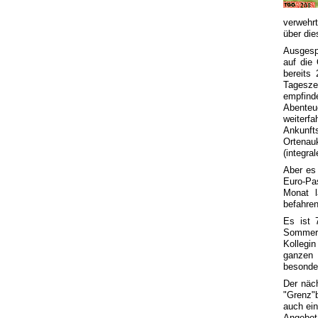
verwehr
über di
Ausgesp
auf die
bereits
Tagesze
empfind
Abenteu
weiterf
Ankunft
Ortenau
(integra
Aber es 
Euro-Pa
Monat 
befahre
Es ist 
Sommerf
Kollegi
ganzen 
besonder
Der näc
"Grenz"
auch ein
Angebot