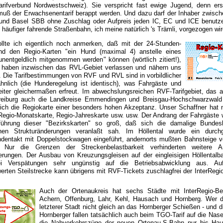
rifverbund Nordwestschweiz). Sie verspricht fast ewige Jugend, denn ers
muß der Erwachsenentarif berappt werden. Und dazu darf der Inhaber zwisch
und Basel SBB ohne Zuschlag oder Aufpreis jeden IC, EC und ICE benutzen
e häufiger fahrende Straßenbahn, ich meine natürlich 's Trämli, vorgezogen wir
ollte ich eigentlich noch anmerken, daß mit der 24-Stunden-
nd den Regio-Karten "ein Hund (maximal 4) anstelle eines
nentgeldlich mitgenommen werden" können (wörtlich zitiert!),
r haben inzwischen das RVL-Gebiet verlassen und nähern uns
. Die Tarifbestimmungen von RVF und RVL sind in vorbildlicher
hnlich (die Hunderegelung ist identisch), was Fahrgäste und
eiter gleichermaßen erfreut. Im abwechslungsreichen RVF-Tarifgebiet, das a
reiburg auch die Landkreise Emmendingen und Breisgau-Hochschwarzwald
sich die Regiokarte einer besonders hohen Akzeptanz. Unser Schaffner hat n
 Regio-Monatskarte, Regio-Jahreskarte usw. usw. Der Andrang der Fahrgäste 
führung dieser "Bezirkskarten" so groß, daß sich die damalige Bunde
chen Strukturänderungen veranlaßt sah. Im Höllental wurde ein durch
ndentakt mit Doppelstockwagen eingeführt, andernorts mußten Bahnsteige ve
 Nur die Grenzen der Streckenbelastbarkeit verhinderten weitere A
erungen. Der Ausbau von Kreuzungsgleisen auf der eingleisigen Höllentalba
i Verspätungen sehr ungünstig auf die Betriebsabwicklung aus. Au
rten Steilstrecke kann übrigens mit RVF-Tickets zuschlagfrei der InterRegi
Auch der Ortenaukreis hat sechs Städte mit InterRegio-Be
Achern, Offenburg, Lahr, Kehl, Hausach und Hornberg. Wer d
letzterer Stadt nicht gleich an das Hornberger Schießen - und 
Hornberger fallen tatsächlich auch beim TGO-Tarif auf die Nas
die Nahverkehrszüge der neuen Ortenau-S-Bahn nur bis Ha