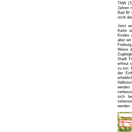
TNW (Ta
Jahren 
Bad Bf 
nicht di
Jetzt w
Karte u
Kindes u
aber wi
Freiburg
Weise ä
Zugbegl
Stadt F
erfreut 
zu tun:
der Ein
erhebli
Halbstu
werden.
verbess
sich be
sehenswe
werden.