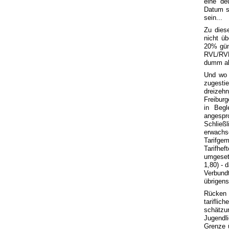
eine de
Datum s
sein...
Zu dies
nicht ü
20% gün
RVL/RVF
dumm abe
Und wo 
zugesti
dreizehn
Freiburg
in Begl
angespr
Schließ
erwachse
Tarifgem
Tarifhe
umgesetz
1,80) - 
Verbundt
übrigens
Rücken 
tariflic
schätzu
Jugendl
Grenze 