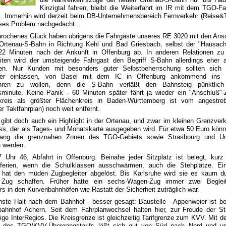
Kinzigtal fahren, bleibt die Weiterfahrt im IR mit dem TGO-F
t. Immerhin wird derzeit beim DB-Unternehmensbereich Fernverkehr (Reise&To
eses Problem nachgedacht...
rochenes Glück haben übrigens die Fahrgäste unseres RE 3020 mit den Ans
 Ortenau-S-Bahn in Richtung Kehl und Bad Griesbach, selbst der "Hausache
 22 Minuten nach der Ankunft in Offenburg ab. In anderen Relationen zu
iten wird der umsteigende Fahrgast den Begriff S-Bahn allerdings eher 
en. Nur Kunden mit besonders guter Selbstbeherrschung sollten sich
er einlassen, von Basel mit dem IC in Offenburg ankommend ins Ki
ahren zu wollen, denn die S-Bahn verläßt den Bahnsteig pünktlich
sminute. Keine Panik - 60 Minuten später fährt ja wieder ein "Anschluß"-
kreis als größter Flächenkreis in Baden-Württemberg ist vom angestre
ler Taktfahrplan) noch weit entfernt.
gibt doch auch ein Highlight in der Ortenau, und zwar im kleinen Grenzver
ss, der als Tages- und Monatskarte ausgegeben wird. Für etwa 50 Euro könn
lang die grenznahen Zonen des TGO-Gebiets sowie Strasbourg und U
n werden.
7 Uhr 46, Abfahrt in Offenburg. Beinahe jeder Sitzplatz ist belegt, kurz
erien, wenn die Schulklassen ausschwärmen, auch die Stehplätze. Ei
n hat den müden Zugbegleiter abgelöst. Bis Karlsruhe wird sie es kaum d
Zug schaffen. Früher hatte ein sechs-Wagen-Zug immer zwei Beglei
s in den Kurvenbahnhöfen wie Rastatt der Sicherheit zuträglich war.
hste Halt nach dem Bahnhof - besser gesagt: Baustelle - Appenweier ist ber
bahnhof Achern. Seit dem Fahrplanwechsel halten hier, zur Freude der Sta
ige InterRegios. Die Kreisgrenze ist gleichzeitig Tarifgrenze zum KVV. Mit d
 des TGO/KVV-Übergangstarifs läßt sich gut von Süd nach Nord und u