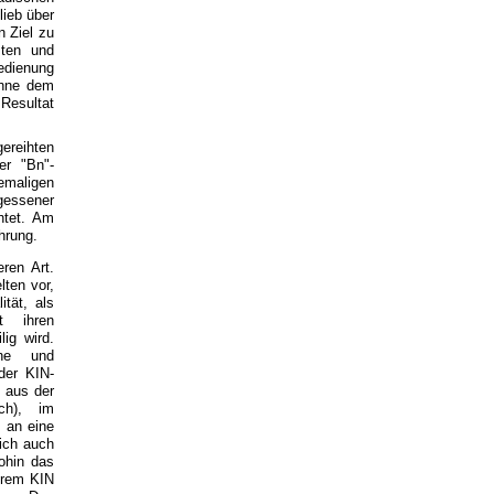
lieb über
n Ziel zu
sten und
edienung
ohne dem
Resultat
ereihten
er "Bn"-
emaligen
essener
htet. Am
hrung.
ren Art.
ten vor,
tät, als
t ihren
ig wird.
che und
der KIN-
l aus der
ch), im
s an eine
ich auch
ohin das
erem KIN