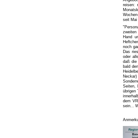
reisen:
Monatsk
Wochen-
seit Mai
"Person
zweiten
Hand um
Heftche
noch ga
Das rie
oder all
daß die 
bald de
Heidelb
Neckar)
Sonderr
Seiten,
übrigen
innerhal
dem VRN
sein... 
Anmerku