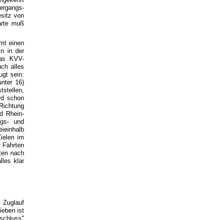
ergangs-
sitz von
arte muß
mt einen
n in der
das KVV-
ch alles
gt sein:
nter 16)
tstellen,
ird schon
Richtung
d Rhein-
ngs- und
ieinhalb
ielen im
 Fahrten
rten nach
les klar
e Zuglauf
ieben ist
schluss"