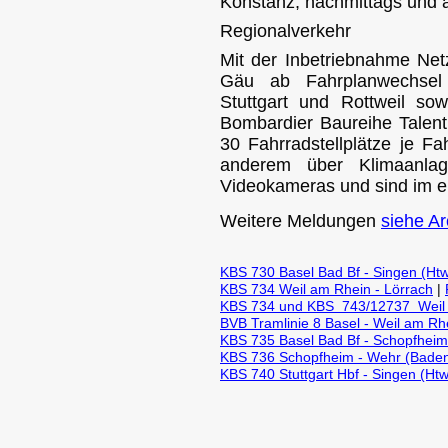
Konstanz, nachmittags und a
Regionalverkehr
Mit der Inbetriebnahme Net
Gäu ab Fahrplanwechsel
Stuttgart und Rottweil so
Bombardier Baureihe Talent
30 Fahrradstellplätze je F
anderem über Klimaanlag
Videokameras und sind im e
Weitere Meldungen
siehe Ar
KBS 730 Basel Bad Bf - Singen (Htw
KBS 734 Weil am Rhein - Lörrach
|
KBS 734 und KBS 743/12737 Weil
BVB Tramlinie 8 Basel - Weil am R
KBS 735 Basel Bad Bf - Schopfheim 
KBS 736 Schopfheim - Wehr (Baden
KBS 740 Stuttgart Hbf - Singen (Htw