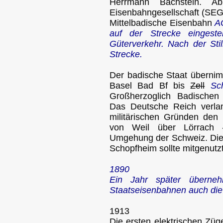
Herrmann Bachstein. A
Eisenbahngesellschaft (SE
Mittelbadische Eisenbahn
A
auf der Strecke eingest
Güterverkehr. Nach der Sti
Strecke.
Der badische Staat übernim
Basel Bad Bf bis
Zell
Sc
Großherzoglich Badischen 
Das Deutsche Reich verl
militärischen Gründen den 
von Weil über Lörrach 
Umgehung der Schweiz. Die
Schopfheim sollte mitgenutz
1890
Ein Jahr später überneh
Staatseisenbahnen auch die 
1913
Die ersten elektrischen Zü