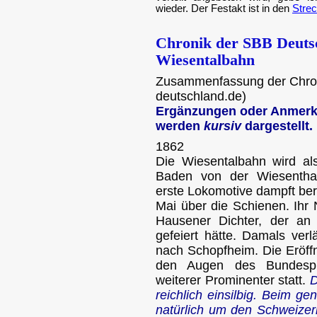
wieder. Der Festakt ist in den
Stre
Chronik der SBB Deuts
Wiesentalbahn
Zusammenfassung der Chroni
deutschland.de)
Ergänzungen oder Anmerku
werden
kursiv
dargestellt.
1862
Die Wiesentalbahn wird al
Baden von der Wiesenth
erste Lokomotive dampft bere
Mai über die Schienen. Ihr
Hausener Dichter, der an
gefeiert hätte. Damals ver
nach Schopfheim. Die Eröffn
den Augen des Bundesprä
weiterer Prominenter statt.
D
reichlich einsilbig. Beim g
natürlich um den Schweize