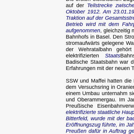
auf der
Teilstrecke zwisc
Oktober 1912. Am 23.01.191
Traktion auf der Gesamtsstre
Betrieb wird mit dem Fah
aufgenommen
, gleichzeiti
Bahnhofs in Basel. Den Stro
stromaufwärts gelegene Wa
der Wehratalbahn gehört
elektrifizierten
Staats
Bahn
Badische Staatsbahn war die 
Erfahrungen mit der neuen 
SSW und Maffei hatten die L
dem Versuchsring in Oranie
einem Umbau unternahm si
und Oberammergau. Im Jan
Preußische Eisenbahnver
elektrifizierte staatliche H
Bitterfeld, wurde mit der b
Eröffnungszug führte, im Ja
Preußen dafür in Auftrag 