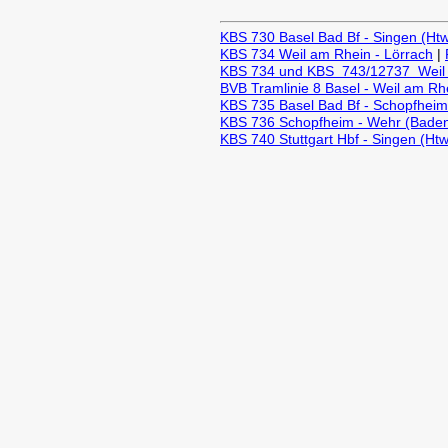
KBS 730 Basel Bad Bf - Singen (Htw
KBS 734 Weil am Rhein - Lörrach
|
KBS 734 und KBS 743/12737 Weil
BVB Tramlinie 8 Basel - Weil am R
KBS 735 Basel Bad Bf - Schopfheim 
KBS 736 Schopfheim - Wehr (Baden
KBS 740 Stuttgart Hbf - Singen (Htw