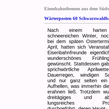
Eisenbahnthemen aus dem Südw
Wärterposten 60 Schwarzwaldb
Nach einem harte
schneereichen Winter, no
bei dem späten Ostertermi
April, hatten sich Veransta
Eisenbahnfreunde eigentlic
wunderschönes Frühling
gewünscht. Stattdessen gab
sprichwörtliche Aprilwet
Dauerregen, windigen S
und nur ganz selten ein
Aufhellen, was immerhin di
erahnen ließ. Trotzdem wu
dreitägiges und ab
lungsreiches Pro
durchgeführt, deren Haupt-