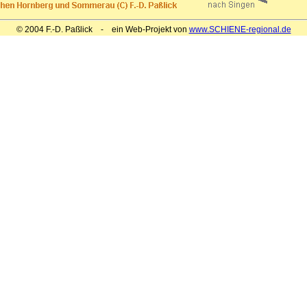
© 2004 F.-D. Paßlick - ein Web-Projekt von
www.SCHIENE-regional.de