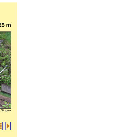
25 m
g Singen