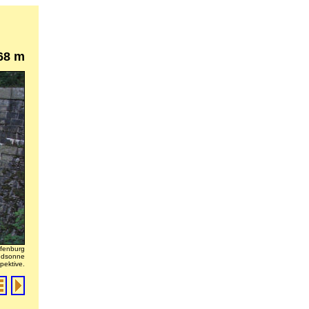
68 m
ffenburg
endsonne
pektive.