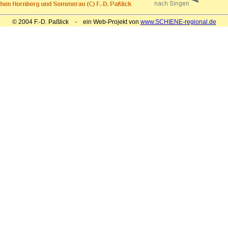
© 2004 F.-D. Paßlick - ein Web-Projekt von
www.SCHIENE-regional.de