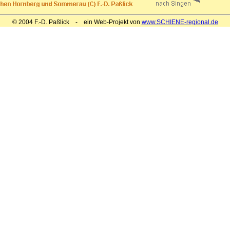
© 2004 F.-D. Paßlick - ein Web-Projekt von
www.SCHIENE-regional.de