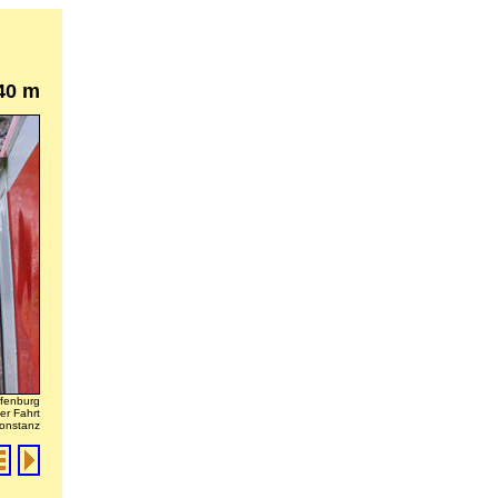
40 m
ffenburg
er Fahrt
Konstanz