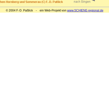
© 2004 F.-D. Paßlick - ein Web-Projekt von
www.SCHIENE-regional.de