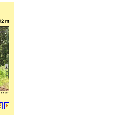
92 m
g Singen