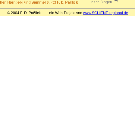
© 2004 F.-D. Paßlick - ein Web-Projekt von
www.SCHIENE-regional.de