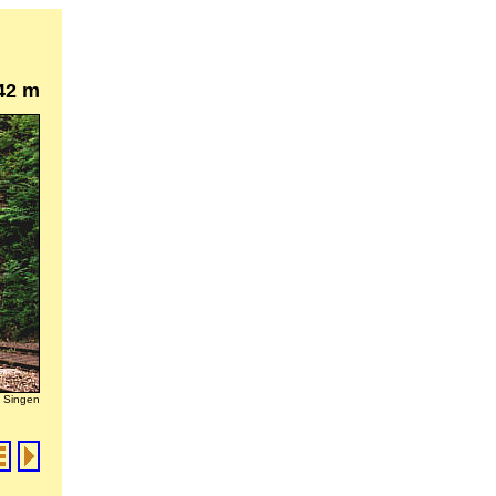
42 m
g Singen