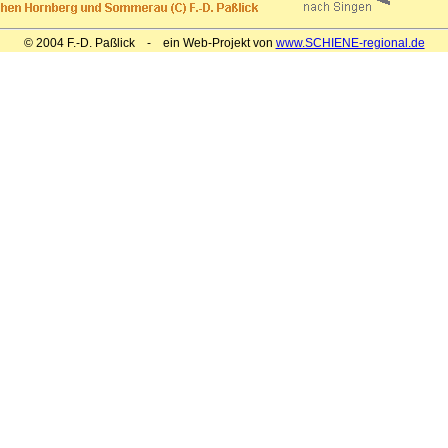
© 2004 F.-D. Paßlick - ein Web-Projekt von
www.SCHIENE-regional.de