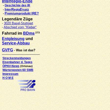
InterRegio-Ende
-
Geschichte des IR
I
R
E
-
nter
egio
rsatz
Premiumprodukt IRE?
-
Legendäre Züge
-
3020 Basel-Stuttgart
-
Abschied vom "Kleber"
Fahrrad im
BDms
273
Entgleisung
und
Service-Abbau
GVFG
- Was ist das?
Streckenmeldungen
Eisenbahner d. Tages
ÖPNV-News
(Ortenau)
Wärterposten 60 SWB
Impressum
H O M E