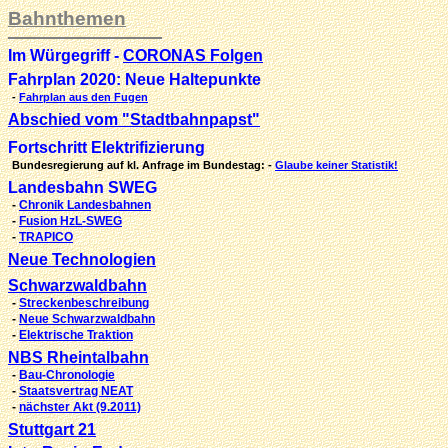
Bahnthemen
Im Würgegriff -
CORONAS Folgen
Fahrplan 2020: Neue Haltepunkte
-
Fahrplan aus den Fugen
Abschied vom "Stadtbahnpapst"
Fortschritt Elektrifizierung
Bundesregierung auf kl. Anfrage im Bundestag: -
Glaube keiner Statistik!
Landesbahn SWEG
-
Chronik Landesbahnen
-
Fusion HzL-SWEG
-
TRAPICO
Neue Technologien
Schwarzwaldbahn
-
Streckenbeschreibung
-
Neue Schwarzwaldbahn
-
Elektrische Traktion
NBS Rheintalbahn
-
Bau-Chronologie
-
Staatsvertrag NEAT
-
nächster Akt (9.2011)
Stuttgart 21